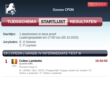
INLOGGEN
Gesves CPDN
TIJDSSCHEMA
STARTLIJST
RESULTATEN
Startlijst:
1 deelnemers in deze proef
Laatst geüpdatet om 17:00 Uur (05.10.2025)
Juryleden:
E:
O Smeets
C:
F Leyman
19 | CPEDN | GRADE IV INTERMEDIATE TEST B
1
Celine Lambotte
16:50:00
Quadrille ASBL
201
Pomerol Sept Z
G / ZANG / Bai / 2015 / Peppermill / happy easter du rezidal / E:
Celine Lambotte / F: Céline Lambotte