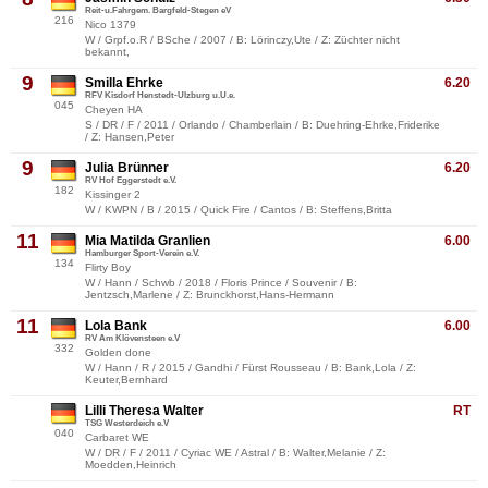
Reit-u.Fahrgem. Bargfeld-Stegen eV
216
Nico 1379
W / Grpf.o.R / BSche / 2007 / B: Lörinczy,Ute / Z: Züchter nicht
bekannt,
9
Smilla Ehrke
6.20
RFV Kisdorf Henstedt-Ulzburg u.U.e.
045
Cheyen HA
S / DR / F / 2011 / Orlando / Chamberlain / B: Duehring-Ehrke,Friderike
/ Z: Hansen,Peter
9
Julia Brünner
6.20
RV Hof Eggerstedt e.V.
182
Kissinger 2
W / KWPN / B / 2015 / Quick Fire / Cantos / B: Steffens,Britta
11
Mia Matilda Granlien
6.00
Hamburger Sport-Verein e.V.
134
Flirty Boy
W / Hann / Schwb / 2018 / Floris Prince / Souvenir / B:
Jentzsch,Marlene / Z: Brunckhorst,Hans-Hermann
11
Lola Bank
6.00
RV Am Klövensteen e.V
332
Golden done
W / Hann / R / 2015 / Gandhi / Fürst Rousseau / B: Bank,Lola / Z:
Keuter,Bernhard
Lilli Theresa Walter
RT
TSG Westerdeich e.V
040
Carbaret WE
W / DR / F / 2011 / Cyriac WE / Astral / B: Walter,Melanie / Z:
Moedden,Heinrich