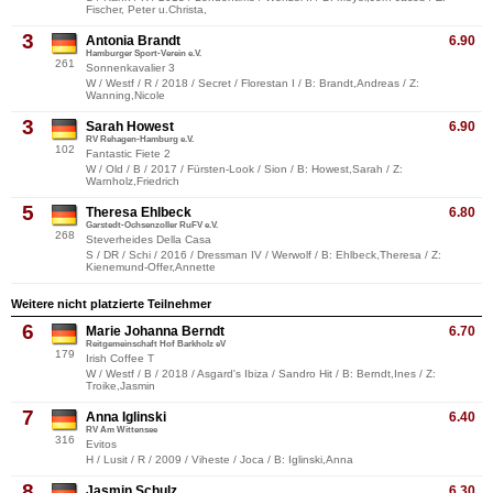
Fischer, Peter u.Christa,
3
Antonia Brandt
6.90
Hamburger Sport-Verein e.V.
261
Sonnenkavalier 3
W / Westf / R / 2018 / Secret / Florestan I / B: Brandt,Andreas / Z:
Wanning,Nicole
3
Sarah Howest
6.90
RV Rehagen-Hamburg e.V.
102
Fantastic Fiete 2
W / Old / B / 2017 / Fürsten-Look / Sion / B: Howest,Sarah / Z:
Warnholz,Friedrich
5
Theresa Ehlbeck
6.80
Garstedt-Ochsenzoller RuFV e.V.
268
Steverheides Della Casa
S / DR / Schi / 2016 / Dressman IV / Werwolf / B: Ehlbeck,Theresa / Z:
Kienemund-Offer,Annette
Weitere nicht platzierte Teilnehmer
6
Marie Johanna Berndt
6.70
Reitgemeinschaft Hof Barkholz eV
179
Irish Coffee T
W / Westf / B / 2018 / Asgard's Ibiza / Sandro Hit / B: Berndt,Ines / Z:
Troike,Jasmin
7
Anna Iglinski
6.40
RV Am Wittensee
316
Evitos
H / Lusit / R / 2009 / Viheste / Joca / B: Iglinski,Anna
8
Jasmin Schulz
6.30