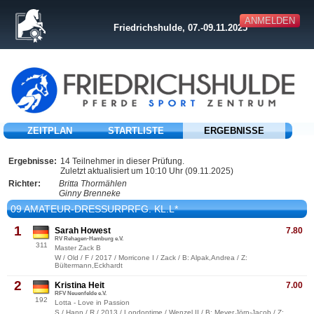
ANMELDEN
Friedrichshulde, 07.-09.11.2025
ZEITPLAN
STARTLISTE
ERGEBNISSE
Ergebnisse:
14 Teilnehmer in dieser Prüfung.
Zuletzt aktualisiert um 10:10 Uhr (09.11.2025)
Richter:
Britta Thormählen
Ginny Brenneke
09 AMATEUR-DRESSURPRFG. KL.L*
1
Sarah Howest
7.80
RV Rehagen-Hamburg e.V.
311
Master Zack B
W / Old / F / 2017 / Morricone I / Zack / B: Alpak,Andrea / Z:
Bültermann,Eckhardt
2
Kristina Heit
7.00
RFV Neuenfelde e.V.
192
Lotta - Love in Passion
S / Hann / R / 2013 / Londontime / Wenzel II / B: Meyer,Jörn-Jacob / Z: