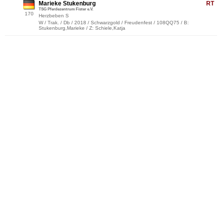
Marieke Stukenburg
RT
TSG Pferdezentrum Fister e.V.
170
Herzbeben S
W / Trak. / Db / 2018 / Schwarzgold / Freudenfest / 108QQ75 / B:
Stukenburg,Marieke / Z: Schiele,Katja