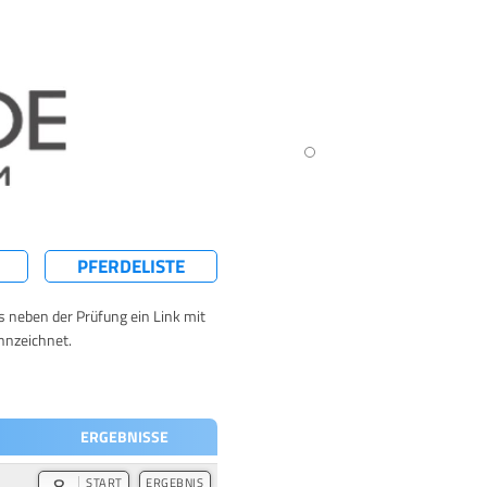
PFERDELISTE
ts neben der Prüfung ein Link mit
nnzeichnet.
ERGEBNISSE
8
START
ERGEBNIS