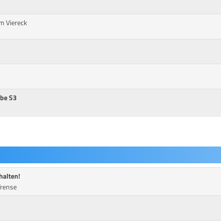
 m Viereck
be S3
halten!
Trense