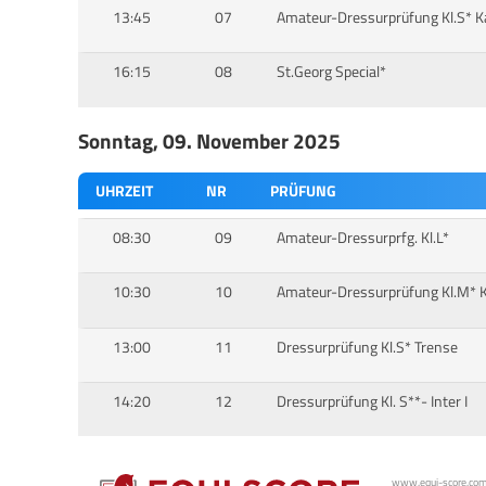
13:45
07
Amateur-Dressurprüfung Kl.S* K
16:15
08
St.Georg Special*
Sonntag, 09. November 2025
UHRZEIT
NR
PRÜFUNG
08:30
09
Amateur-Dressurprfg. Kl.L*
10:30
10
Amateur-Dressurprüfung Kl.M* 
13:00
11
Dressurprüfung Kl.S* Trense
14:20
12
Dressurprüfung Kl. S**- Inter I
www.equi-score.com i