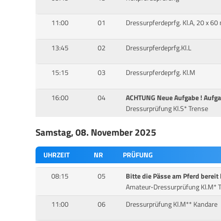
11:00
01
Dressurpferdeprfg. Kl.A, 20 x 60
13:45
02
Dressurpferdeprfg.Kl.L
15:15
03
Dressurpferdeprfg. Kl.M
16:00
04
ACHTUNG Neue Aufgabe ! Aufga
Dressurprüfung Kl.S* Trense
Samstag, 08. November 2025
UHRZEIT
NR
PRÜFUNG
08:15
05
Bitte die Pässe am Pferd bereit 
Amateur-Dressurprüfung Kl.M* 
11:00
06
Dressurprüfung Kl.M** Kandare