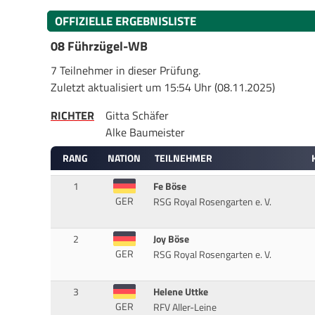
OFFIZIELLE ERGEBNISLISTE
08 Führzügel-WB
7 Teilnehmer in dieser Prüfung.
Zuletzt aktualisiert um 15:54 Uhr (08.11.2025)
RICHTER
Gitta Schäfer
Alke Baumeister
RANG
NATION
TEILNEHMER
1
Fe Böse
GER
RSG Royal Rosengarten e. V.
2
Joy Böse
GER
RSG Royal Rosengarten e. V.
3
Helene Uttke
GER
RFV Aller-Leine