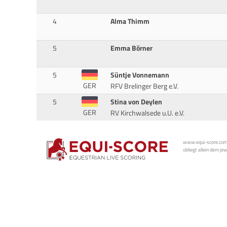
4
Alma Thimm
5
Emma Börner
5
Süntje Vonnemann
GER
RFV Brelinger Berg e.V.
5
Stina von Deylen
GER
RV Kirchwalsede u.U. e.V.
www.equi-score.com i
obliegt allein dem je