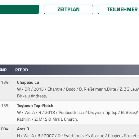
ZEITPLAN
TEILNEHMER
KNR
PFERD
134
Chapeau Lu
W / DR / 2015 / Chantre / Bodo
/ B: Rießelmann,Birte / Z: ZG Leuw
Birke u.Andreas,
135
Toytown Top-Notch
W / Wel.A / R / 2018 / Penboeth Jazz / Llwynan Tip Top
/ B: Böse,
Kathrin / Z: Mr S & Mrs L Church,
004
Ares D
H / Wel.A / B / 2007 / De Evertshoeve's Apache / Cuppers Rockefel