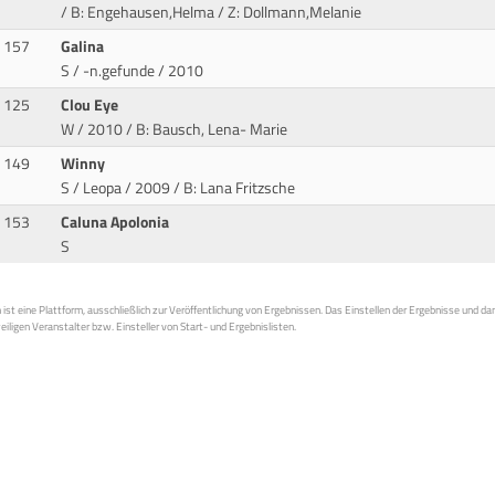
/ B: Engehausen,Helma / Z: Dollmann,Melanie
157
Galina
S / -n.gefunde / 2010
125
Clou Eye
W / 2010
/ B: Bausch, Lena- Marie
149
Winny
S / Leopa / 2009
/ B: Lana Fritzsche
153
Caluna Apolonia
S
st eine Plattform, ausschließlich zur Veröffentlichung von Ergebnissen. Das Einstellen der Ergebnisse und da
weiligen Veranstalter bzw. Einsteller von Start- und Ergebnislisten.