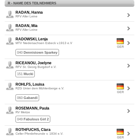
R - NAME DES TEILNEHMERS
RADAN, Hanna
RFV Aller Leine
RADAN, Mia
RFV Aller Leine
RADOWSKI, Lenja
MTV Niedersachsen Esbeck v.1913 e.V
GER
040
Dennistown Sparkey
RICEANOU, Joelyne
RFV St. Georg Burgdorf e.V.
151
Mucki
ROHLFS, Louisa
RZG Unter dem Mühlenberge e.V.
GER
060
Gabandi
ROSEMANN, Paula
RV Meitze
049
Fabulous Girl 2
ROTHFUCHS, Clara
Celler Pferdefreunde v. 1834 e.V.
GER