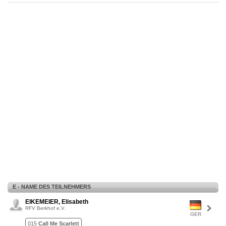
E - NAME DES TEILNEHMERS
EIKEMEIER, Elisabeth
RFV Berkhof e.V.
GER
015
Call Me Scarlett