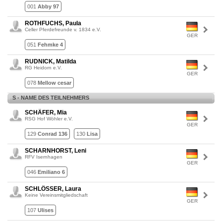
001
Abby 97
ROTHFUCHS, Paula
Celler Pferdefreunde v. 1834 e.V.
GER
051
Fehmke 4
RUDNICK, Matilda
RG Heidorn e.V.
GER
078
Mellow cesar
S - NAME DES TEILNEHMERS
SCHÄFER, Mia
RSG Hof Wöhler e.V.
GER
129
Conrad 136
130
Lisa
SCHARNHORST, Leni
RFV Isernhagen
GER
046
Emiliano 6
SCHLÖSSER, Laura
Keine Vereinsmitgliedschaft
GER
107
Ulises