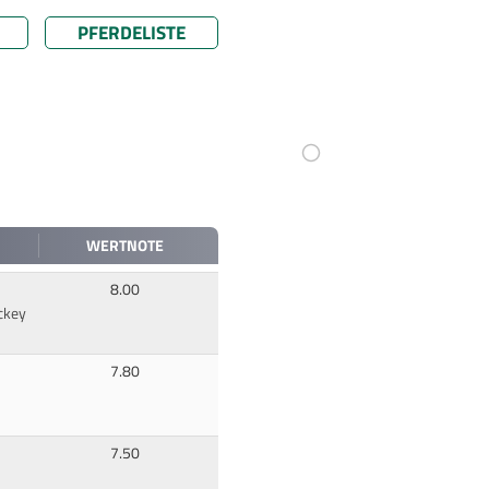
PFERDELISTE
WERTNOTE
8.00
ckey
7.80
7.50