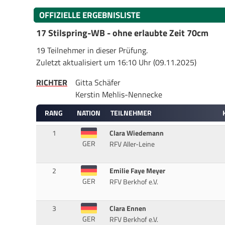
OFFIZIELLE ERGEBNISLISTE
17 Stilspring-WB - ohne erlaubte Zeit 70cm
19 Teilnehmer in dieser Prüfung.
Zuletzt aktualisiert um 16:10 Uhr (09.11.2025)
RICHTER
Gitta Schäfer
Kerstin Mehlis-Nennecke
RANG
NATION
TEILNEHMER
1
Clara Wiedemann
GER
RFV Aller-Leine
2
Emilie Faye Meyer
GER
RFV Berkhof e.V.
3
Clara Ennen
GER
RFV Berkhof e.V.