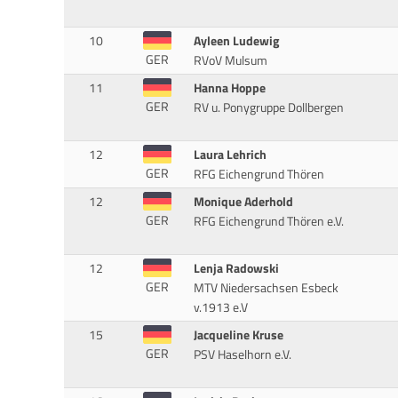
10
Ayleen Ludewig
GER
RVoV Mulsum
11
Hanna Hoppe
GER
RV u. Ponygruppe Dollbergen
12
Laura Lehrich
GER
RFG Eichengrund Thören
12
Monique Aderhold
GER
RFG Eichengrund Thören e.V.
12
Lenja Radowski
GER
MTV Niedersachsen Esbeck
v.1913 e.V
15
Jacqueline Kruse
GER
PSV Haselhorn e.V.