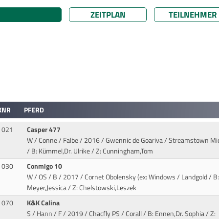
ZEITPLAN
TEILNEHMER
KNR
PFERD
021
Casper 477
W / Conne / Falbe / 2016 / Gwennic de Goariva / Streamstown Mi
/ B: Kümmel,Dr. Ulrike / Z: Cunningham,Tom
030
Conmigo 10
W / OS / B / 2017 / Cornet Obolensky (ex: Windows / Landgold
/ B:
Meyer,Jessica / Z: Chelstowski,Leszek
070
K&K Calina
S / Hann / F / 2019 / Chacfly PS / Corall
/ B: Ennen,Dr. Sophia / Z: