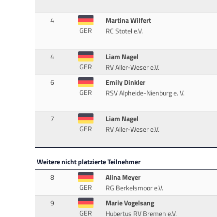
4
Martina Wilfert
GER
RC Stotel e.V.
4
Liam Nagel
GER
RV Aller-Weser e.V.
6
Emily Dinkler
GER
RSV Alpheide-Nienburg e. V.
7
Liam Nagel
GER
RV Aller-Weser e.V.
Weitere nicht platzierte Teilnehmer
8
Alina Meyer
GER
RG Berkelsmoor e.V.
9
Marie Vogelsang
GER
Hubertus RV Bremen e.V.