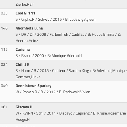
Zierke,Ralf
033
Cool Girl 11
S / Grpf.o.R / Schwb / 2015
/ B: Ludewig,Ayleen
146
Ahornhofs Luna
S / DR / Df / 2009 / Farbenfroh / Cadillac
/ B: Hoppe,Emma / Z:
Heeren,Heinz
115
Carisma
S / Braun / 2000
/ B: Monique Aderhold
024
Chili 55
S / Hann / B / 2018 / Conteur / Sandro King
/ B: Aderhold,Monique 
Gemmer,Ulrike
040
Dennistown Sparkey
W / Pony o.R / B / 2012
/ B: Radowski,Vivien
061
Giscayo H
W / KWPN / Schi / 2011 / Biscayo / Capilenz
/ B: Kruse,Rosemarie 
Hooge,H.