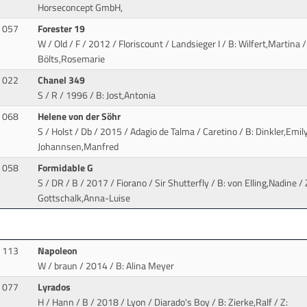
Horseconcept GmbH,
057
Forester 19
W / Old / F / 2012 / Floriscount / Landsieger I
/ B: Wilfert,Martina /
Bölts,Rosemarie
022
Chanel 349
S / R / 1996
/ B: Jost,Antonia
068
Helene von der Söhr
S / Holst / Db / 2015 / Adagio de Talma / Caretino
/ B: Dinkler,Emily
Johannsen,Manfred
058
Formidable G
S / DR / B / 2017 / Fiorano / Sir Shutterfly
/ B: von Elling,Nadine / 
Gottschalk,Anna-Luise
113
Napoleon
W / braun / 2014
/ B: Alina Meyer
077
Lyrados
H / Hann / B / 2018 / Lyon / Diarado's Boy
/ B: Zierke,Ralf / Z: