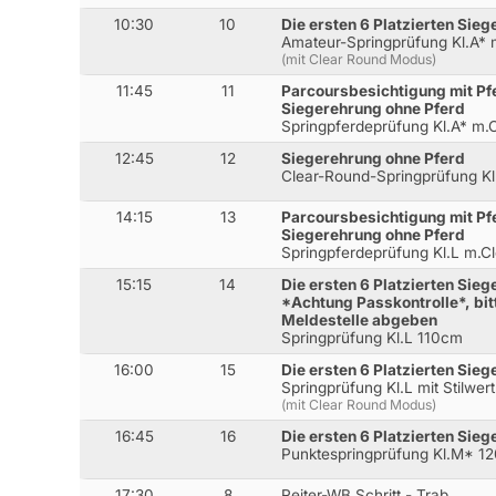
10:30
10
Die ersten 6 Platzierten Sie
Amateur-Springprüfung Kl.A* 
(mit Clear Round Modus)
11:45
11
Parcoursbesichtigung mit Pf
Siegerehrung ohne Pferd
Springpferdeprüfung Kl.A* m
12:45
12
Siegerehrung ohne Pferd
Clear-Round-Springprüfung K
14:15
13
Parcoursbesichtigung mit Pf
Siegerehrung ohne Pferd
Springpferdeprüfung Kl.L m.
15:15
14
Die ersten 6 Platzierten Sie
*Achtung Passkontrolle*, bitt
Meldestelle abgeben
Springprüfung Kl.L 110cm
16:00
15
Die ersten 6 Platzierten Sie
Springprüfung Kl.L mit Stilwe
(mit Clear Round Modus)
16:45
16
Die ersten 6 Platzierten Sie
Punktespringprüfung Kl.M* 1
17:30
8
Reiter-WB Schritt - Trab