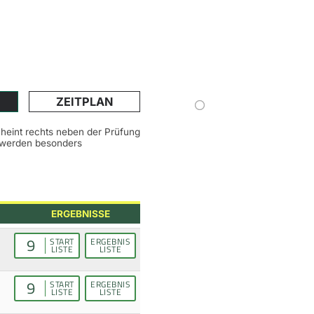
ZEITPLAN
scheint rechts neben der Prüfung
n werden besonders
ERGEBNISSE
9
START
ERGEBNIS
LISTE
LISTE
9
START
ERGEBNIS
LISTE
LISTE