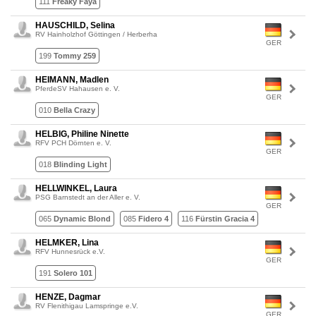
111
Freaky Faya
HAUSCHILD, Selina
RV Hainholzhof Göttingen / Herberha
GER
199
Tommy 259
HEIMANN, Madlen
PferdeSV Hahausen e. V.
GER
010
Bella Crazy
HELBIG, Philine Ninette
RFV PCH Dörnten e. V.
GER
018
Blinding Light
HELLWINKEL, Laura
PSG Barnstedt an der Aller e. V.
GER
065
Dynamic Blond
085
Fidero 4
116
Fürstin Gracia 4
HELMKER, Lina
RFV Hunnesrück e.V.
GER
191
Solero 101
HENZE, Dagmar
RV Flenithigau Lamspringe e.V.
GER