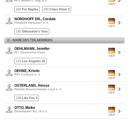
RFV Woltorf u. Umg. e.V.
GER
104
For Naples
030
Claus-Peter 2
NORDHOFF DR., Cordula
PferdeSV Hahausen e. V.
GER
185
Silhouette's Toto
O - NAME DES TEILNEHMERS
OEHLMANN, Jennifer
Rcl. Gaudeamus Equis
GER
143
Los Angeles 25
OEHNE, Kristin
RFV Fuhrbach e. V.
GER
OSTERLAND, Alessa
Reitclub Braunschweiger Land e. V.
GER
136
Like Fire 3
OTTO, Meike
Duderstädter Rcl. 78 e.V.
GER