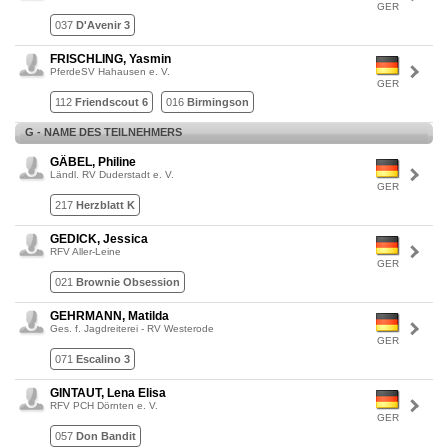
GER
037
D'Avenir 3
FRISCHLING, Yasmin
PferdeSV Hahausen e. V.
GER
112
Friendscout 6
016
Birmingson
G - NAME DES TEILNEHMERS
GÄBEL, Philine
Ländl. RV Duderstadt e. V.
GER
217
Herzblatt K
GEDICK, Jessica
RFV Aller-Leine
GER
021
Brownie Obsession
GEHRMANN, Matilda
Ges. f. Jagdreiterei - RV Westerode
GER
071
Escalino 3
GINTAUT, Lena Elisa
RFV PCH Dörnten e. V.
GER
057
Don Bandit