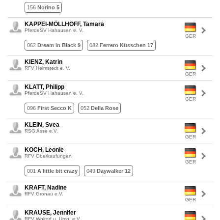
156
Norino 5
KAPPEI-MÖLLHOFF, Tamara
PferdeSV Hahausen e. V.
GER
062
Dream in Black 9
082
Ferrero Küsschen 17
KIENZ, Katrin
RFV Helmstedt e. V.
GER
KLATT, Philipp
PferdeSV Hahausen e. V.
GER
096
First Secco K
052
Della Rose
KLEIN, Svea
RSG Asse e.V.
GER
KOCH, Leonie
RFV Oberkaufungen
GER
001
A little bit crazy
049
Daywalker 12
KRAFT, Nadine
RFV Gronau e.V.
GER
KRAUSE, Jennifer
RFV Woltorf u. Umg. e.V.