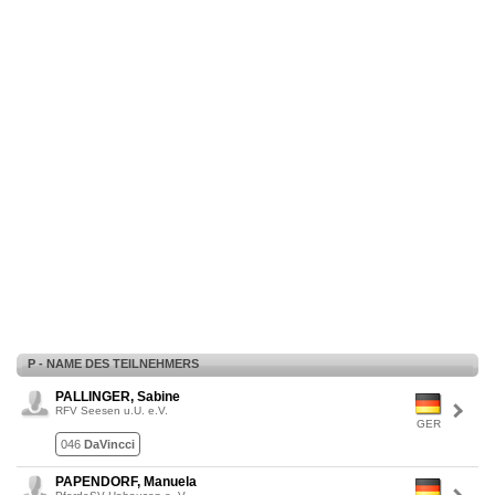
P - NAME DES TEILNEHMERS
PALLINGER, Sabine
RFV Seesen u.U. e.V.
GER
046
DaVincci
PAPENDORF, Manuela