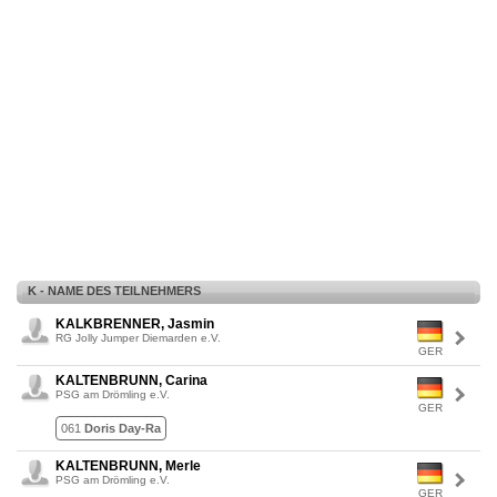
K - NAME DES TEILNEHMERS
KALKBRENNER, Jasmin
RG Jolly Jumper Diemarden e.V.
GER
KALTENBRUNN, Carina
PSG am Drömling e.V.
GER
061
Doris Day-Ra
KALTENBRUNN, Merle
PSG am Drömling e.V.
GER