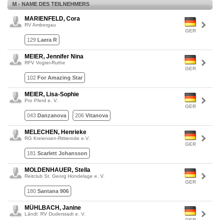
M - NAME DES TEILNEHMERS
MARIENFELD, Cora
RV Ambergau
GER
129
Laera R
MEIER, Jennifer Nina
RFV Vogtei-Ruthe
GER
102
For Amazing Star
MEIER, Lisa-Sophie
Pro Pferd e. V.
GER
043
Danzanova
206
Vitanova
MELECHEN, Henrieke
RG Kreiensen-Rittierode e.V.
GER
181
Scarlett Johansson
MOLDENHAUER, Stella
Reitclub St. Georg Hondelage e. V.
GER
180
Santana 906
MÜHLBACH, Janine
Ländl. RV Duderstadt e. V.
GER