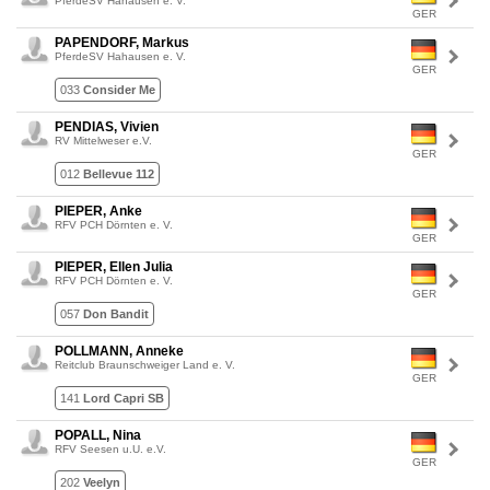
PferdeSV Hahausen e. V.
GER
PAPENDORF, Markus
PferdeSV Hahausen e. V.
GER
033
Consider Me
PENDIAS, Vivien
RV Mittelweser e.V.
GER
012
Bellevue 112
PIEPER, Anke
RFV PCH Dörnten e. V.
GER
PIEPER, Ellen Julia
RFV PCH Dörnten e. V.
GER
057
Don Bandit
POLLMANN, Anneke
Reitclub Braunschweiger Land e. V.
GER
141
Lord Capri SB
POPALL, Nina
RFV Seesen u.U. e.V.
GER
202
Veelyn