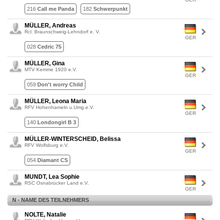
216
Call me Panda
182
Schwerpunkt
MÜLLER, Andreas
Rcl. Braunschweig-Lehndorf e. V.
GER
028
Cedric 75
MÜLLER, Gina
MTV Kemme 1920 e.V.
GER
059
Don't worry Child
MÜLLER, Leona Maria
RFV Hohenhameln u.Umg.e.V.
GER
140
Londongirl B 3
MÜLLER-WINTERSCHEID, Belissa
RFV Wolfsburg e.V.
GER
054
Diamant CS
MUNDT, Lea Sophie
RSC Osnabrücker Land e.V.
GER
N - NAME DES TEILNEHMERS
NOLTE, Natalie