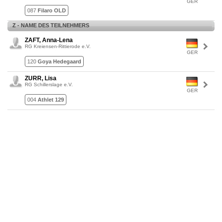
GER
087
Filaro OLD
Z - NAME DES TEILNEHMERS
ZAFT, Anna-Lena
RG Kreiensen-Rittierode e.V.
GER
120
Goya Hedegaard
ZURR, Lisa
RG Schillerslage e.V.
GER
004
Athlet 129