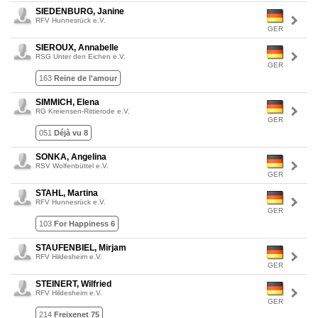
SIEDENBURG, Janine
RFV Hunnesrück e.V.
GER
SIEROUX, Annabelle
RSG Unter den Eichen e.V.
GER
163
Reine de l'amour
SIMMICH, Elena
RG Kreiensen-Rittierode e.V.
GER
051
Déjà vu 8
SONKA, Angelina
RSV Wolfenbüttel e.V.
GER
STAHL, Martina
RFV Hunnesrück e.V.
GER
103
For Happiness 6
STAUFENBIEL, Mirjam
RFV Hildesheim e.V.
GER
STEINERT, Wilfried
RFV Hildesheim e.V.
GER
214
Freixenet 75