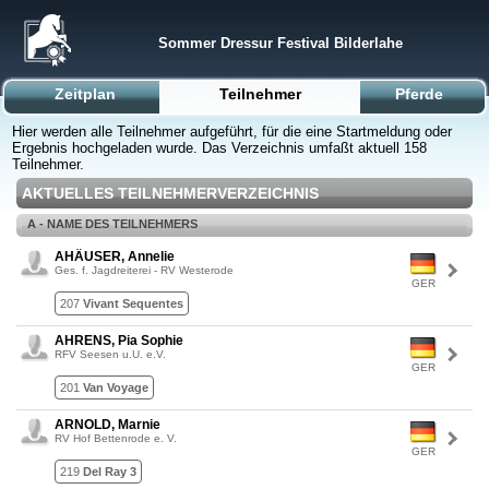
Sommer Dressur Festival Bilderlahe
Zeitplan
Teilnehmer
Pferde
Hier werden alle Teilnehmer aufgeführt, für die eine Startmeldung oder
Ergebnis hochgeladen wurde. Das Verzeichnis umfaßt aktuell 158
Teilnehmer.
AKTUELLES TEILNEHMERVERZEICHNIS
A - NAME DES TEILNEHMERS
AHÄUSER, Annelie
Ges. f. Jagdreiterei - RV Westerode
GER
207
Vivant Sequentes
AHRENS, Pia Sophie
RFV Seesen u.U. e.V.
GER
201
Van Voyage
ARNOLD, Marnie
RV Hof Bettenrode e. V.
GER
219
Del Ray 3