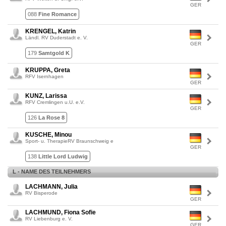
GER
088
Fine Romance
KRENGEL, Katrin
Ländl. RV Duderstadt e. V.
GER
179
Samtgold K
KRUPPA, Greta
RFV Isernhagen
GER
KUNZ, Larissa
RFV Cremlingen u.U. e.V.
GER
126
La Rose 8
KUSCHE, Minou
Sport- u. TherapieRV Braunschweig e
GER
138
Little Lord Ludwig
L - NAME DES TEILNEHMERS
LACHMANN, Julia
RV Bisperode
GER
LACHMUND, Fiona Sofie
RV Liebenburg e. V.
GER