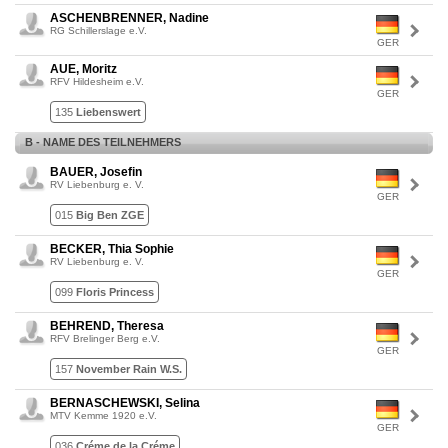
ASCHENBRENNER, Nadine
RG Schillerslage e.V.
GER
AUE, Moritz
RFV Hildesheim e.V.
GER
135
Liebenswert
B - NAME DES TEILNEHMERS
BAUER, Josefin
RV Liebenburg e. V.
GER
015
Big Ben ZGE
BECKER, Thia Sophie
RV Liebenburg e. V.
GER
099
Floris Princess
BEHREND, Theresa
RFV Brelinger Berg e.V.
GER
157
November Rain W.S.
BERNASCHEWSKI, Selina
MTV Kemme 1920 e.V.
GER
036
Créme de la Créme