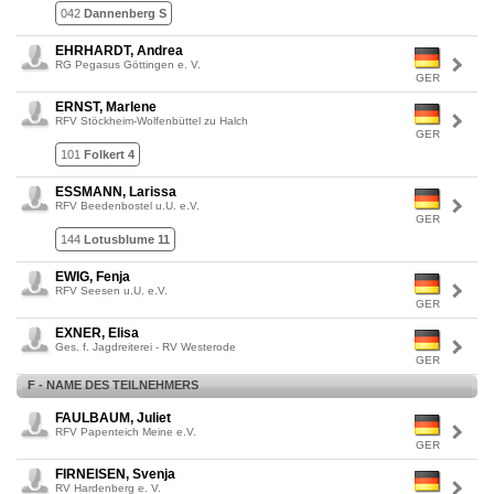
042
Dannenberg S
EHRHARDT, Andrea
RG Pegasus Göttingen e. V.
GER
ERNST, Marlene
RFV Stöckheim-Wolfenbüttel zu Halch
GER
101
Folkert 4
ESSMANN, Larissa
RFV Beedenbostel u.U. e.V.
GER
144
Lotusblume 11
EWIG, Fenja
RFV Seesen u.U. e.V.
GER
EXNER, Elisa
Ges. f. Jagdreiterei - RV Westerode
GER
F - NAME DES TEILNEHMERS
FAULBAUM, Juliet
RFV Papenteich Meine e.V.
GER
FIRNEISEN, Svenja
RV Hardenberg e. V.