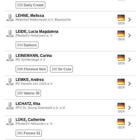
039
Dairy Cream
LEHNE, Melissa
Reiterhof Walkemeyer e.V. Braunschw
GER
LEIDE, Lucia Magdalena
PferdeSV Hahausen e. V.
GER
044
Darkoro
LEINEMANN, Carina
RG Schillerslage e.V.
GER
098
Florence Noir
190
So Cute
LEMKE, Andrea
RV Hameln von 1925 e.V.
GER
200
Valerio 30
LICHATZ, Rita
RFV St. Georg Osterwald u.U. e.V.
GER
LÜKE, Catherine
PferdeSV Hahausen e. V.
GER
081
Ferrero 51