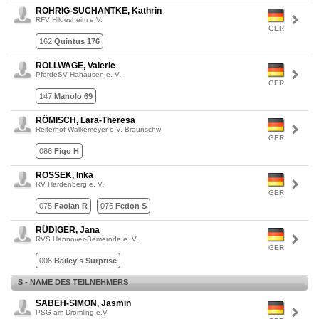
RÖHRIG-SUCHANTKE, Kathrin
RFV Hildesheim e.V.
GER
162
Quintus 176
ROLLWAGE, Valerie
PferdeSV Hahausen e. V.
GER
147
Manolo 69
RÖMISCH, Lara-Theresa
Reiterhof Walkemeyer e.V. Braunschw
GER
086
Figo H
ROSSEK, Inka
RV Hardenberg e. V.
GER
075
Faolan R
076
Fedon S
RÜDIGER, Jana
RVS Hannover-Bemerode e. V.
GER
006
Bailey's Surprise
S - NAME DES TEILNEHMERS
SABEH-SIMON, Jasmin
PSG am Drömling e.V.