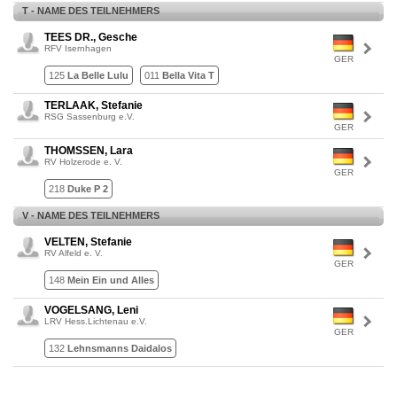
T - NAME DES TEILNEHMERS
TEES DR., Gesche
RFV Isernhagen
GER
125
La Belle Lulu
011
Bella Vita T
TERLAAK, Stefanie
RSG Sassenburg e.V.
GER
THOMSSEN, Lara
RV Holzerode e. V.
GER
218
Duke P 2
V - NAME DES TEILNEHMERS
VELTEN, Stefanie
RV Alfeld e. V.
GER
148
Mein Ein und Alles
VOGELSANG, Leni
LRV Hess.Lichtenau e.V.
GER
132
Lehnsmanns Daidalos