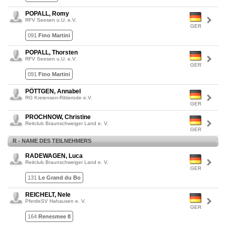
POPALL, Romy
RFV Seesen u.U. e.V.
GER
091
Fino Martini
POPALL, Thorsten
RFV Seesen u.U. e.V.
GER
091
Fino Martini
PÖTTGEN, Annabel
RG Kreiensen-Rittierode e.V.
GER
PROCHNOW, Christine
Reitclub Braunschweiger Land e. V.
GER
R - NAME DES TEILNEHMERS
RADEWAGEN, Luca
Reitclub Braunschweiger Land e. V.
GER
131
Le Grand du Bo
REICHELT, Nele
PferdeSV Hahausen e. V.
GER
164
Renesmee 8