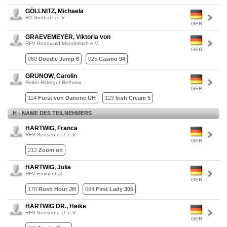
GÖLLNITZ, Michaela
RV Südharz e. V.
GER
GRAEVEMEYER, Viktoria von
RFV Rodewald Mandelsloh e.V.
GER
060
Doodle Jump 6
025
Casino 94
GRUNOW, Carolin
Reiter Rittergut Rethmar
GER
114
Fürst von Danone UH
123
Irish Cream 5
H - NAME DES TEILNEHMERS
HARTWIG, Franca
RFV Seesen u.U. e.V.
GER
212
Zoom on
HARTWIG, Julia
RFV Emmerthal
GER
176
Rush Hour JH
094
First Lady 305
HARTWIG DR., Heike
RFV Seesen u.U. e.V.
GER