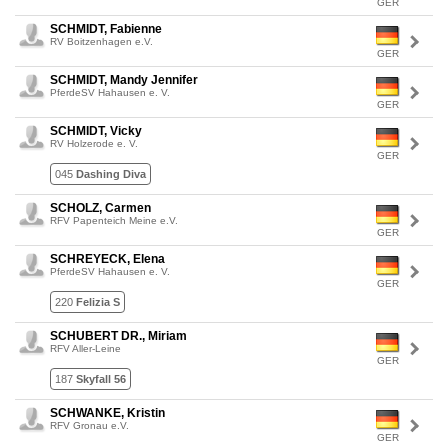
GER
SCHMIDT, Fabienne
RV Boitzenhagen e.V.
GER
SCHMIDT, Mandy Jennifer
PferdeSV Hahausen e. V.
GER
SCHMIDT, Vicky
RV Holzerode e. V.
GER
045
Dashing Diva
SCHOLZ, Carmen
RFV Papenteich Meine e.V.
GER
SCHREYECK, Elena
PferdeSV Hahausen e. V.
GER
220
Felizia S
SCHUBERT DR., Miriam
RFV Aller-Leine
GER
187
Skyfall 56
SCHWANKE, Kristin
RFV Gronau e.V.
GER