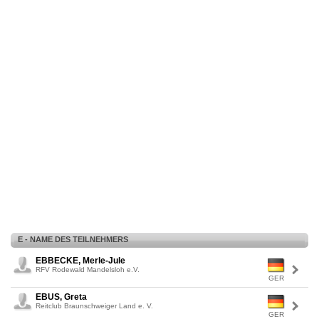
E - NAME DES TEILNEHMERS
EBBECKE, Merle-Jule
RFV Rodewald Mandelsloh e.V.
GER
EBUS, Greta
Reitclub Braunschweiger Land e. V.
GER