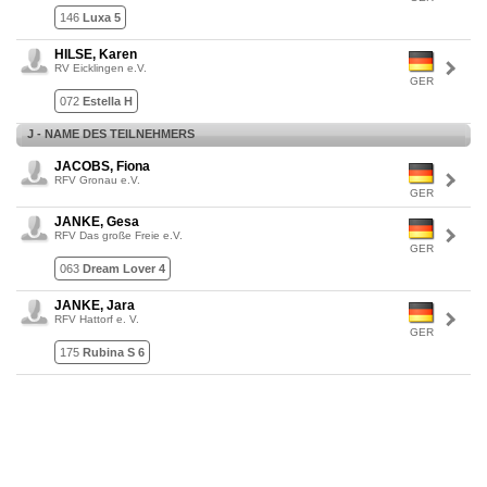
146
Luxa 5
HILSE, Karen
RV Eicklingen e.V.
GER
072
Estella H
J - NAME DES TEILNEHMERS
JACOBS, Fiona
RFV Gronau e.V.
GER
JANKE, Gesa
RFV Das große Freie e.V.
GER
063
Dream Lover 4
JANKE, Jara
RFV Hattorf e. V.
GER
175
Rubina S 6