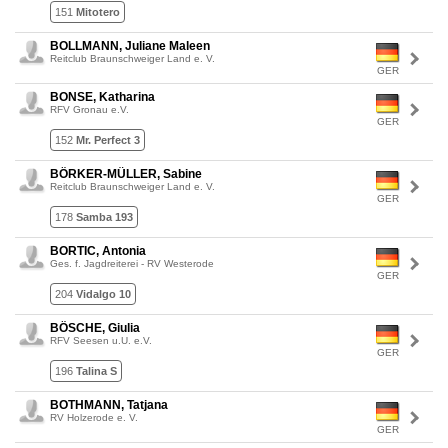
151
Mitotero
BOLLMANN, Juliane Maleen
Reitclub Braunschweiger Land e. V.
GER
BONSE, Katharina
RFV Gronau e.V.
GER
152
Mr. Perfect 3
BÖRKER-MÜLLER, Sabine
Reitclub Braunschweiger Land e. V.
GER
178
Samba 193
BORTIC, Antonia
Ges. f. Jagdreiterei - RV Westerode
GER
204
Vidalgo 10
BÖSCHE, Giulia
RFV Seesen u.U. e.V.
GER
196
Talina S
BOTHMANN, Tatjana
RV Holzerode e. V.
GER