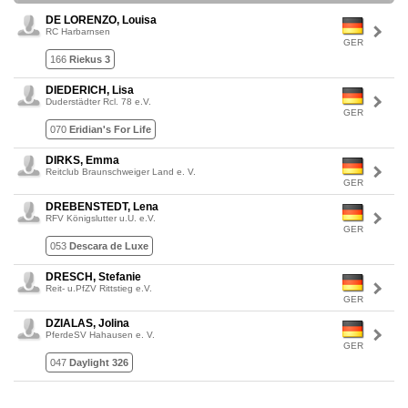
DE LORENZO, Louisa
RC Harbarnsen
GER
166
Riekus 3
DIEDERICH, Lisa
Duderstädter Rcl. 78 e.V.
GER
070
Eridian's For Life
DIRKS, Emma
Reitclub Braunschweiger Land e. V.
GER
DREBENSTEDT, Lena
RFV Königslutter u.U. e.V.
GER
053
Descara de Luxe
DRESCH, Stefanie
Reit- u.PfZV Rittstieg e.V.
GER
DZIALAS, Jolina
PferdeSV Hahausen e. V.
GER
047
Daylight 326