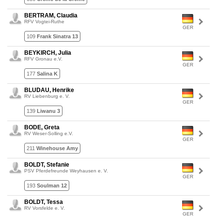
BERTRAM, Claudia
RFV Vogtei-Ruthe
GER
109
Frank Sinatra 13
BEYKIRCH, Julia
RFV Gronau e.V.
GER
177
Salina K
BLUDAU, Henrike
RV Liebenburg e. V.
GER
139
Liwanu 3
BODE, Greta
RV Weser-Solling e.V.
GER
211
Winehouse Amy
BOLDT, Stefanie
PSV Pferdefreunde Weyhausen e. V.
GER
193
Soulman 12
BOLDT, Tessa
RV Vorsfelde e. V.
GER