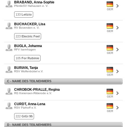
BRABAND, Anna-Sophie
PferdeSV Hahausen e. V.
GER
133
Letizio
BUCHACKER, Lisa
RV Bovenden e. V.
GER
223
Electric Feel
BUGLA, Johanna
RFV Isernhagen
GER
105
For Rubinie
BURIAN, Tanja
RSV Wolfenbüttel e.V.
GER
C - NAME DES TEILNEHMERS
CHROBOK-PRALLE, Regina
RG Kreiensen-Rittierode e.V.
GER
CURDT, Anna-Lena
RSV Pärhoff e.V.
GER
222
GiGi 95
D - NAME DES TEILNEHMERS