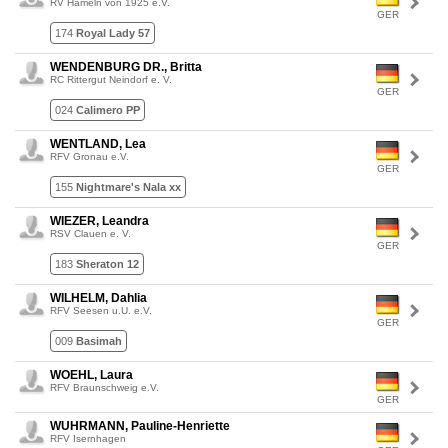
RV Hameln von 1925 e.V.
GER
174
Royal Lady 57
WENDENBURG DR., Britta
RC Rittergut Neindorf e. V.
GER
024
Calimero PP
WENTLAND, Lea
RFV Gronau e.V.
GER
155
Nightmare's Nala xx
WIEZER, Leandra
RSV Clauen e. V.
GER
183
Sheraton 12
WILHELM, Dahlia
RFV Seesen u.U. e.V.
GER
009
Basimah
WOEHL, Laura
RFV Braunschweig e.V.
GER
WUHRMANN, Pauline-Henriette
RFV Isernhagen