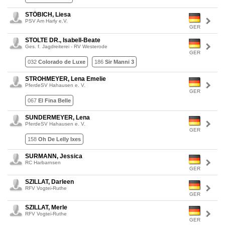
STÖBICH, Liesa
PSV Am Harly e.V.
GER
STOLTE DR., Isabell-Beate
Ges. f. Jagdreiterei - RV Westerode
GER
032
Colorado de Luxe
186
Sir Manni 3
STROHMEYER, Lena Emelie
PferdeSV Hahausen e. V.
GER
067
El Fina Belle
SUNDERMEYER, Lena
PferdeSV Hahausen e. V.
GER
158
Oh De Lelly Ixes
SURMANN, Jessica
RC Harbarnsen
GER
SZILLAT, Darleen
RFV Vogtei-Ruthe
GER
SZILLAT, Merle
RFV Vogtei-Ruthe
GER