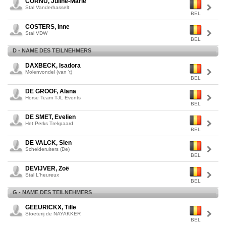
CORNU, Juline-Marie
Stal Vanderhasselt
BEL
COSTERS, Inne
Stal VDW
BEL
D - NAME DES TEILNEHMERS
DAXBECK, Isadora
Molenvondel (van 't)
BEL
DE GROOF, Alana
Horse Team TJL Events
BEL
DE SMET, Evelien
Het Perks Trekpaard
BEL
DE VALCK, Sien
Schelderuiters (De)
BEL
DEVIJVER, Zoë
Stal L'heureux
BEL
G - NAME DES TEILNEHMERS
GEEURICKX, Tille
Stoeterij de NAYAKKER
BEL