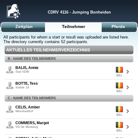
CDRV 4116 - Jumping Bonheiden
Zeitplan
Teilnehmer
Pferde
All participants for whom a start or result was uploaded are listed here.
The directory currently contains 52 participants.
AKTUELLES TEILNEHMERVERZEICHNIS
B - NAME DES TEILNEHMERS
BALIS, Annie
Stal VDW
BEL
BOTTE, Tess
Stable 16
BEL
C - NAME DES TEILNEHMERS
CELIS, Amber
Meerdaalhof
BEL
COMMERS, Margot
VD De Mustang
BEL