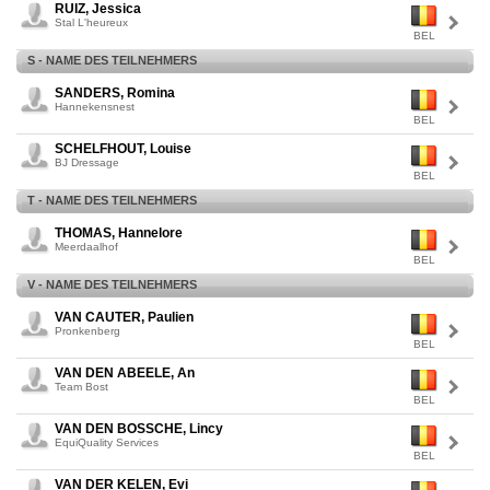
RUIZ, Jessica
Stal L'heureux
BEL
S - NAME DES TEILNEHMERS
SANDERS, Romina
Hannekensnest
BEL
SCHELFHOUT, Louise
BJ Dressage
BEL
T - NAME DES TEILNEHMERS
THOMAS, Hannelore
Meerdaalhof
BEL
V - NAME DES TEILNEHMERS
VAN CAUTER, Paulien
Pronkenberg
BEL
VAN DEN ABEELE, An
Team Bost
BEL
VAN DEN BOSSCHE, Lincy
EquiQuality Services
BEL
VAN DER KELEN, Evi