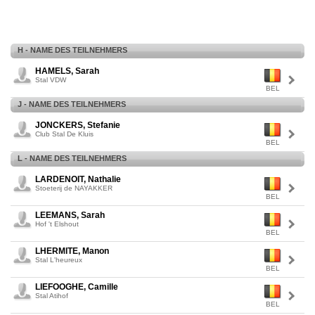
H - NAME DES TEILNEHMERS
HAMELS, Sarah
Stal VDW
BEL
J - NAME DES TEILNEHMERS
JONCKERS, Stefanie
Club Stal De Kluis
BEL
L - NAME DES TEILNEHMERS
LARDENOIT, Nathalie
Stoeterij de NAYAKKER
BEL
LEEMANS, Sarah
Hof 't Elshout
BEL
LHERMITE, Manon
Stal L'heureux
BEL
LIEFOOGHE, Camille
Stal Atihof
BEL