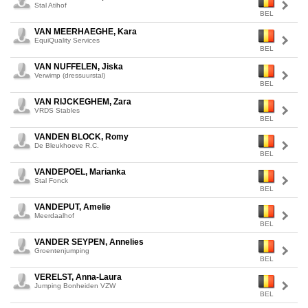
Stal Atihof
BEL
VAN MEERHAEGHE, Kara
EquiQuality Services
BEL
VAN NUFFELEN, Jiska
Verwimp (dressuurstal)
BEL
VAN RIJCKEGHEM, Zara
VRDS Stables
BEL
VANDEN BLOCK, Romy
De Bleukhoeve R.C.
BEL
VANDEPOEL, Marianka
Stal Fonck
BEL
VANDEPUT, Amelie
Meerdaalhof
BEL
VANDER SEYPEN, Annelies
Groentenjumping
BEL
VERELST, Anna-Laura
Jumping Bonheiden VZW
BEL