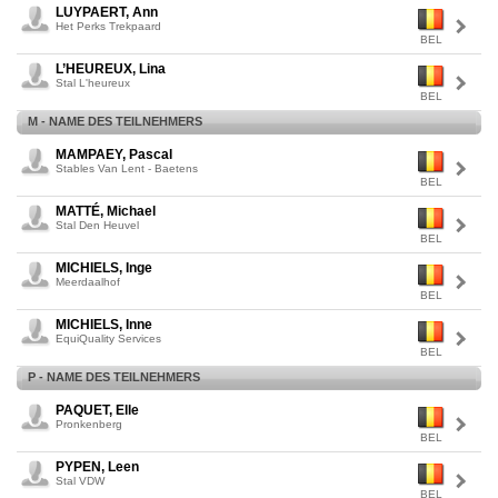
LUYPAERT, Ann
Het Perks Trekpaard
BEL
L’HEUREUX, Lina
Stal L'heureux
BEL
M - NAME DES TEILNEHMERS
MAMPAEY, Pascal
Stables Van Lent - Baetens
BEL
MATTÉ, Michael
Stal Den Heuvel
BEL
MICHIELS, Inge
Meerdaalhof
BEL
MICHIELS, Inne
EquiQuality Services
BEL
P - NAME DES TEILNEHMERS
PAQUET, Elle
Pronkenberg
BEL
PYPEN, Leen
Stal VDW
BEL