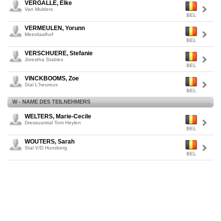
VERGALLE, Elke
Van Mulders
BEL
VERMEULEN, Yorunn
Meerdaalhof
BEL
VERSCHUERE, Stefanie
Jorestha Stables
BEL
VINCKBOOMS, Zoe
Stal L'heureux
BEL
W - NAME DES TEILNEHMERS
WELTERS, Marie-Cecile
Dressuurstal Tom Heylen
BEL
WOUTERS, Sarah
Stal V/D Hunsberg
BEL