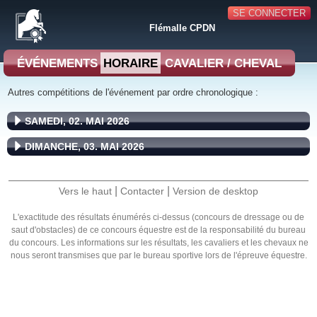
SE CONNECTER
Flémalle CPDN
ÉVÉNEMENTS
HORAIRE
CAVALIER / CHEVAL
Autres compétitions de l'événement par ordre chronologique :
SAMEDI, 02. MAI 2026
DIMANCHE, 03. MAI 2026
|
|
Vers le haut
Contacter
Version de desktop
L'exactitude des résultats énumérés ci-dessus (concours de dressage ou de
saut d'obstacles) de ce concours équestre est de la responsabilité du bureau
du concours. Les informations sur les résultats, les cavaliers et les chevaux ne
nous seront transmises que par le bureau sportive lors de l'épreuve équestre.