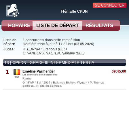
SE CONNECTER
Flémalle CPDN
HORAIRE
LISTE DE DÉPART
RÉSULTATS
Liste de
1 concurrents dans cette compétition.
départ:
Dernière mise à jour à 17:32 hrs (03.05.2026)
Juges:
H:
BURNIAT, Francois (BEL)
C:
VANDERSTRAETEN, Nathalie (BEL)
13 | CPEDN | GRADE III INTERMEDIATE TEST A
1
Emeline Parmentier
09:45:00
Les Ecuries du Bois de Belle Vue
301
Ramiro
G / BWP / Bai / 2017 / Bailamos Biolley / Wynton / P: Thomas
Skilbecq / N: Stefan Serneels