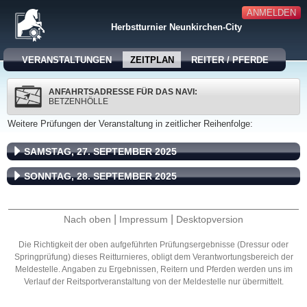
ANMELDEN
Herbstturnier Neunkirchen-City
VERANSTALTUNGEN
ZEITPLAN
REITER / PFERDE
ANFAHRTSADRESSE FÜR DAS NAVI:
BETZENHÖLLE
Weitere Prüfungen der Veranstaltung in zeitlicher Reihenfolge:
SAMSTAG, 27. SEPTEMBER 2025
SONNTAG, 28. SEPTEMBER 2025
|
|
Nach oben
Impressum
Desktopversion
Die Richtigkeit der oben aufgeführten Prüfungsergebnisse (Dressur oder
Springprüfung) dieses Reitturnieres, obligt dem Verantwortungsbereich der
Meldestelle. Angaben zu Ergebnissen, Reitern und Pferden werden uns im
Verlauf der Reitsportveranstaltung von der Meldestelle nur übermittelt.