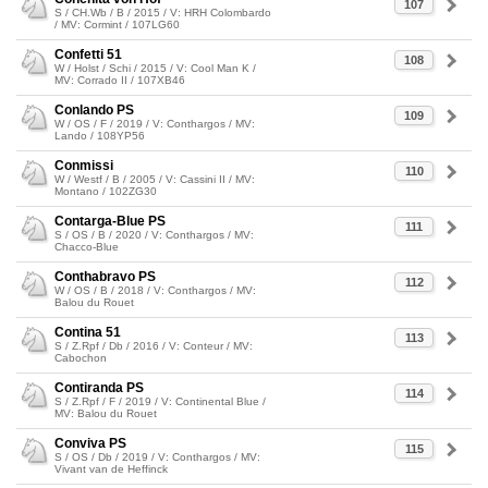
107
S / CH.Wb / B / 2015 / V: HRH Colombardo
/ MV: Cormint / 107LG60
Confetti 51
108
W / Holst / Schi / 2015 / V: Cool Man K /
MV: Corrado II / 107XB46
Conlando PS
109
W / OS / F / 2019 / V: Conthargos / MV:
Lando / 108YP56
Conmissi
110
W / Westf / B / 2005 / V: Cassini II / MV:
Montano / 102ZG30
Contarga-Blue PS
111
S / OS / B / 2020 / V: Conthargos / MV:
Chacco-Blue
Conthabravo PS
112
W / OS / B / 2018 / V: Conthargos / MV:
Balou du Rouet
Contina 51
113
S / Z.Rpf / Db / 2016 / V: Conteur / MV:
Cabochon
Contiranda PS
114
S / Z.Rpf / F / 2019 / V: Continental Blue /
MV: Balou du Rouet
Conviva PS
115
S / OS / Db / 2019 / V: Conthargos / MV:
Vivant van de Heffinck