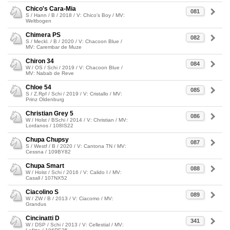
Chico's Cara-Mia
081
S / Hann / B / 2018 / V: Chico's Boy / MV:
Weltbogen
Chimera PS
082
S / Meckl. / B / 2020 / V: Chacoon Blue /
MV: Carembar de Muze
Chiron 34
084
W / OS / Schi / 2019 / V: Chacoon Blue /
MV: Nabab de Reve
Chloe 54
085
S / Z.Rpf / Schi / 2019 / V: Cristallo / MV:
Prinz Oldenburg
Christian Grey 5
086
W / Holst / BSchi / 2014 / V: Christian / MV:
Lordanos / 108IS22
Chupa Chupsy
087
S / Westf / B / 2020 / V: Cantona TN / MV:
Cessna / 109BY82
Chupa Smart
088
W / Holst / Schi / 2016 / V: Calido I / MV:
Casall / 107NX52
Ciacolino S
089
W / ZW / B / 2013 / V: Ciacomo / MV:
Grandus
Cincinatti D
341
W / DSP / Schi / 2013 / V: Cellestial / MV: