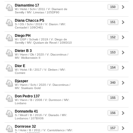
Diamantino 17
150
W / Holst / Schi / 2011 / V: Diamant de
Semilly / MV: Limotas / 105DF90
Diana Chacca PS
151
S / OS / Schi / 2018 / V: Diaron / MV:
Centadel / 109CH61
Diego PH
152
W / DSP / Schwb / 2019 / V: Diego de
Semilly / MV: Quidam de Revel / 109GI10
Dieter B 3
153
W / Hann / Db / 2020 / V: Diacontinus /
MV: Wolkenstein II
Dior E
154
W / Holst / B / 2017 / V: Dinken / MV:
Cormint
Djasper
340
W / Hann / Schi / 2020 / V: Diacontinus /
MV: Stakkato Gold
Don Pedro 137
155
W / Hann / B / 2008 / V: Duntroon / MV:
Lordano
Donnatella 41
156
S / Westf / B / 2016 / V: Diarado / MV:
Lordanos / 107BX06
Dornrose 32
157
S / Holst / B / 2011 / V: Cantoblanco / MV: