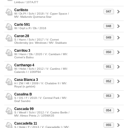
Limbus / 107AJ77
Carllisto
047
W / Dt.Pf / Schi / 2018 / V: Cyper Space /
MV: Mailunds Quintana-Star
Carlo 591
048
W / Grpf.o.R / Db / 2016
Caron 28
049
S / Hann / Schi / 2017 / V: Cornet
Obolensky (ex: Windows / MV: Stakkato
Carrilou 3
050
W / Hann / Db / 2020 / V: Carridam / MV:
Cornet's Balou
Carthango 4
051
W / Holst / Schi / 2012 / V: Cardino / MV:
Calando I / 106IF94
Casa Blanca 3
052
H / ZW / Hlf / 2009 / V: Chalabre II / MV:
Royal (n.gekört)
Casalina B
053
S / OS / F / 2019 / V: Central Park / MV:
Graf Sandro
Cascada 99
054
S / Westf / Schi / 2012 / V: Casino Berlin /
MV: Almox Prints J / 105WX35
Cascadella 11
055
S / Holst / F / 2013 / V: Cascadello I / MV: