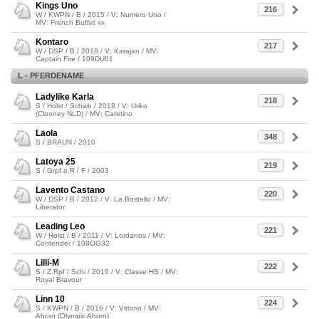
Kings Uno
216
W / KWPN / B / 2015 / V: Numero Uno /
MV: French Buffet xx
Kontaro
217
W / DSP / B / 2018 / V: Karajan / MV:
Captain Fire / 109DU01
L - PFERDENAME
Ladylike Karla
218
S / Holst / Schwb / 2018 / V: Uriko
(Clooney NLD) / MV: Caretino
Laola
348
S / BRAUN / 2010
Latoya 25
219
S / Grpf.o.R / F / 2003
Lavento Castano
220
W / DSP / B / 2012 / V: La Bostello / MV:
Liberator
Leading Leo
221
W / Holst / B / 2011 / V: Lordanos / MV:
Contender / 108OG32
Lilli-M
222
S / Z.Rpf / Schi / 2016 / V: Classe HS / MV:
Royal Bravour
Linn 10
224
S / KWPN / B / 2016 / V: Vittorio / MV:
Ahorn (Olympic Ahorn)