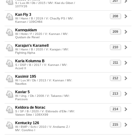
207
S / Lux.W / Db / 2015 / MV: Kiwi du Gibet /
107IY26
Kan Fly 3
208
W / Hann / B / 2019 / V: Chacfly PS / MV:
Kannan / 109CH84
Kannquidam
209
W / Holst / F / 2020 / V: Kannan / MV:
Quidam de Revel
Karajan's Karamell
210
W / Hann / B / 2020 / V: Karajan / MV:
Fighting Alpha
Karla Kolumna B
211
S / DSP / B / 2017 / V: Kannan / MV:
Acord II
Kasimir 195
212
W / Lux.W / Db / 2013 / V: Kannan / MV:
Nautilus
Kaviar 5
213
W / Ung. / Db / 2008 / V: Takaros / MV:
Parcours
Keldora de Norac
214
S / SF / B / 2020 / V: Eldorado d'Elle / MV:
Vatson Sitte / 108XX99
Kentucky 126
215
W / BWP / Schi / 2010 / V: Andiamo Z /
MV: Corofino I