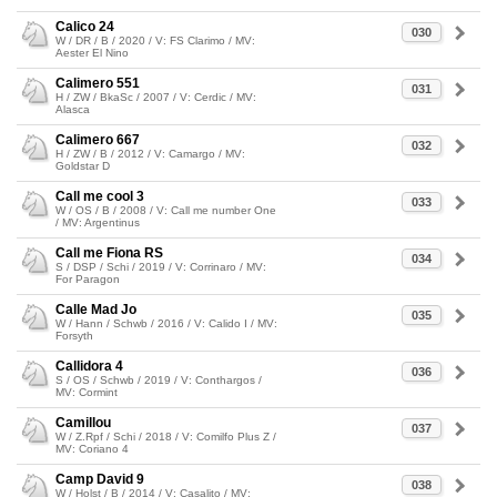
Calico 24
030
W / DR / B / 2020 / V: FS Clarimo / MV:
Aester El Nino
Calimero 551
031
H / ZW / BkaSc / 2007 / V: Cerdic / MV:
Alasca
Calimero 667
032
H / ZW / B / 2012 / V: Camargo / MV:
Goldstar D
Call me cool 3
033
W / OS / B / 2008 / V: Call me number One
/ MV: Argentinus
Call me Fiona RS
034
S / DSP / Schi / 2019 / V: Corrinaro / MV:
For Paragon
Calle Mad Jo
035
W / Hann / Schwb / 2016 / V: Calido I / MV:
Forsyth
Callidora 4
036
S / OS / Schwb / 2019 / V: Conthargos /
MV: Cormint
Camillou
037
W / Z.Rpf / Schi / 2018 / V: Comilfo Plus Z /
MV: Coriano 4
Camp David 9
038
W / Holst / B / 2014 / V: Casalito / MV: