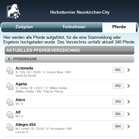
Herbstturnier Neunkirchen-City
Zeitplan
Teilnehmer
Pferde
Hier werden alle Pferde aufgeführt, für die eine Startmeldung oder
Ergebnis hochgeladen wurde. Das Verzeichnis umfaßt aktuell 340 Pferde.
AKTUELLES PFERDEVERZEICHNIS
A - PFERDENAME
Actionella
001
S / OS / B / 2020 / V: Action Blue / MV:
Verdi (Q-Verdi)
Ageha
002
S / Holst / B / 2017 / V: Million Dollar
(Million Dollar / MV: Fidji du Fleury
Alero
343
W / 0
Alf
351
W / 0
Allegro 454
004
W / LetW / B / 2018 / V: Acordplus / MV:
Lancer II