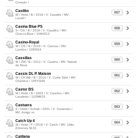
Corrado I
Casilito
057
W / Holst / B / 2018 / V: Casalito / MV:
Lavall I
Casina Blue PS
058
S / OS / B / 2018 / V: Casallco / MV:
Chacco-Blue / 109HZ13
Casino-Royal
059
W / OS / B / 2016 / V: Canoso / MV:
Landos / 109ID44
Cassillas
060
W / ZW / B / 2012 / V: Castino / MV: Nabab
de Reve
Cassis DL P. Maison
061
W / CH.Wb / B / 2014 / V: Curtis Sitte / MV:
Chameur / 106YG69
Castor BS
062
W / Holst / B / 2003 / V: Caretino / MV:
Lavaletto / 102MK03
Castuera
063
S / Holst / Schwb / 2001 / V: Coriander /
MV: Amigo xx
Catch Up 4
064
W / Holst / F / 2018 / V: Catch / MV: Uriko
(Clooney NLD)
Catilana