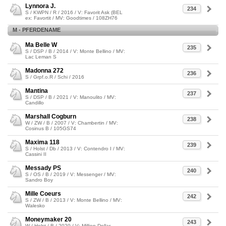
Lynnora J.
234
S / KWPN / R / 2016 / V: Favorit Ask (BEL
ex: Favortit / MV: Goodtimes / 108ZH76
M - PFERDENAME
Ma Belle W
235
S / DSP / B / 2014 / V: Monte Bellino / MV:
Lac Leman S
Madonna 272
236
S / Grpf.o.R / Schi / 2016
Mantina
237
S / DSP / B / 2021 / V: Manoulito / MV:
Candillo
Marshall Cogburn
238
W / ZW / B / 2007 / V: Chambertin / MV:
Cosinus B / 105GS74
Maxima 118
239
S / Holst / Db / 2013 / V: Contendro I / MV:
Cassini II
Messady PS
240
S / OS / B / 2019 / V: Messenger / MV:
Sandro Boy
Mille Coeurs
242
S / ZW / B / 2013 / V: Monte Bellino / MV:
Walesko
Moneymaker 20
243
W / Holst / B / 2020 / V: Million Dollar