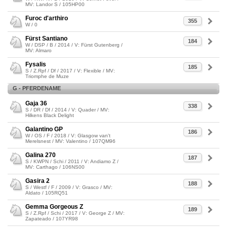
MV: Landor S / 105HP00
Furoc d'arthiro
355
W / 0
Fürst Santiano
184
W / DSP / B / 2014 / V: Fürst Gutenberg /
MV: Almaro
Fysalis
185
S / Z.Rpf / Df / 2017 / V: Flexible / MV:
Triomphe de Muze
G - PFERDENAME
Gaja 36
338
S / DR / Df / 2014 / V: Quader / MV:
Hilkens Black Delight
Galantino GP
186
W / OS / F / 2018 / V: Glasgow van't
Merelsnest / MV: Valentino / 107QM96
Galina 270
187
S / KWPN / Schi / 2011 / V: Andiamo Z /
MV: Carthago / 106NS00
Gasira 2
188
S / Westf / F / 2009 / V: Grasco / MV:
Aldato / 105RQ51
Gemma Gorgeous Z
189
S / Z.Rpf / Schi / 2017 / V: George Z / MV:
Zapateado / 107YR98