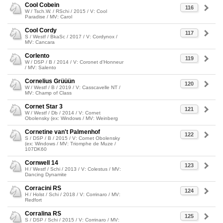
Cool Cobein
116
W / Tsch.W. / RSchi / 2015 / V: Cool
Paradise / MV: Carol
Cool Cordy
117
S / Westf / BkaSc / 2017 / V: Cordynox /
MV: Cancara
Corlento
119
W / DSP / B / 2014 / V: Coronet d'Honneur
/ MV: Salento
Cornelius Grüüün
120
W / Westf / B / 2019 / V: Casscavelle NT /
MV: Champ of Class
Cornet Star 3
121
W / Westf / Db / 2014 / V: Cornet
Obolensky (ex: Windows / MV: Weinberg
Cornetine van't Palmenhof
122
S / DSP / B / 2015 / V: Cornet Obolensky
(ex: Windows / MV: Triomphe de Muze /
107DK60
Cornwell 14
123
H / Westf / Schi / 2013 / V: Colestus / MV:
Dancing Dynamite
Corracini RS
124
H / Holst / Schi / 2018 / V: Corrinaro / MV:
Redfort
Corralina RS
125
S / DSP / Schi / 2015 / V: Corrinaro / MV: