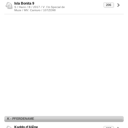
Isla Bonita 9
206
S / Hann / B / 2017 / V: I'm Special de
Muze / MV: Canturo / 107ZO98
K - PFERDENAME
Kaddo d'Alêne