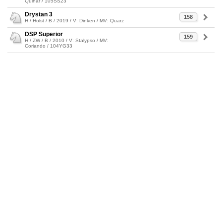
Quinar / 105SS23
Drystan 3
158
H / Holst / B / 2019 / V: Dinken / MV: Quarz
DSP Superior
159
H / ZW / B / 2010 / V: Stalypso / MV:
Coriando / 104YG33