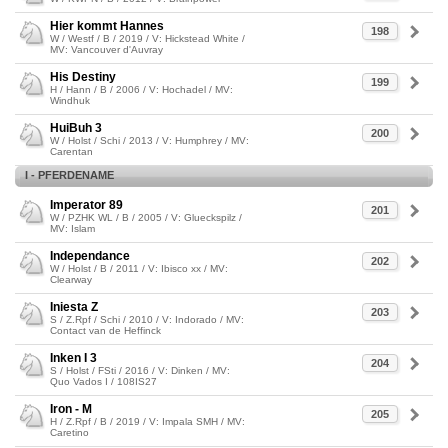
Hier kommt Hannes
198
W / Westf / B / 2019 / V: Hickstead White /
MV: Vancouver d'Auvray
His Destiny
199
H / Hann / B / 2006 / V: Hochadel / MV:
Windhuk
HuiBuh 3
200
W / Holst / Schi / 2013 / V: Humphrey / MV:
Carentan
I - PFERDENAME
Imperator 89
201
W / PZHK WL / B / 2005 / V: Glueckspilz /
MV: Islam
Independance
202
W / Holst / B / 2011 / V: Ibisco xx / MV:
Clearway
Iniesta Z
203
S / Z.Rpf / Schi / 2010 / V: Indorado / MV:
Contact van de Heffinck
Inken I 3
204
S / Holst / FSti / 2016 / V: Dinken / MV:
Quo Vados I / 108IS27
Iron - M
205
H / Z.Rpf / B / 2019 / V: Impala SMH / MV:
Caretino