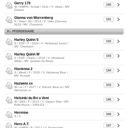
Gerry 170
190
W / KWPN / Schwb / 2011 / V: Ukato / MV:
Ekstein
Gianna von Worrenberg
191
S / Holst / Db / 2014 / V: Uriko (Clooney
NLD) / MV: Chamonix
H - PFERDENAME
Harley Quinn S
192
S / DSP / F / 2020 / V: Hickstead Junior /
MV: Cheetano
Harley Quinn W
193
S / DSP / FkaSc / 2018 / V: Hickstead
White / MV: Quidam de Revel
Havienna 2
194
S / Westf / F / 2020 / V: Hickstead Blue /
MV: Acorath
Hazweio xx
333
W / xx / F / 2017 / V: Electric Beat xx / MV:
Hernando xx
Helsinki du Bri o Vent
196
W / SBS / F / 2013 / V: Dayton Sitte / MV:
Rolls Royce / 108AJ23
Hermine
346
S / 0
Hero A.T.
197
W / KWPN / B / 2012 / V: Brainpower