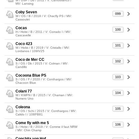
W / DSP / Db / 2011 / V: Cantoblanco /
MV: Lansing
Coby Seven
099
W / OS / B / 2019 / V: Chacfly PS / MV:
Cassoulet
Cocas
100
H / Holst / B / 2011 / V: Corrado I / MV:
Cascavelle
Coco 423
101
W / Holst / B / 2019 / V: Cristallo / MV:
Lordanos / 109IV25
Coco de Mer CC
102
S / OS / Db / 2015 / V: Colman / MV:
Candillo
Cocoona Blue PS
103
S / OS / F / 2020 / V: Conthargos / MV:
Chacoon Blue
Colani 77
104
W / KWPN / B / 2015 / V: Chaman / MV:
Numero Uno
Coleona
105
S / OS / Schi / 2015 / V: Conthargos / MV:
Calido I / 108PB81
Come fly with me 5
106
S / Holst / B / 2019 / V: Comme il faut NRW
/ MV: Chin Champ
Conchita von Hof