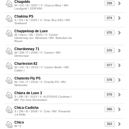
Chagoldo
339
W / OS / B / 2007 / V: Chacco-Blue / MV:
Landgold / 105PX80
Chakina PS
074
S / OS / B / 2020 / V: Chac Boy (H2) / MV:
Stakkatol
Chappeloup de Luxe
075
W / Hann / Db / 2020 / V: Cornet
Obolensky (ex: Windows / MV: Baloubet du
Rouet
Chardonnay 71
076
W / ZW / F / 2006 / V: Cartani / MV:
Democraat
Charleston 82
077
W / OS / B / 2019 / V: Casino Berlin / MV:
Calido I
Chatento Fly PS
078
W / OS / F / 2018 / V: Chacfly PS / MV:
Nintender
Chiara de Luxe 3
079
S / DR / B / 2015 / V: ALPOSAS Coolman /
MV: For next Generation
Chica-Cadisha
080
S / ZW / B / 2009 / V: Cola / MV: Pavarotti
v.d.Helle
Chico
353
W / 0