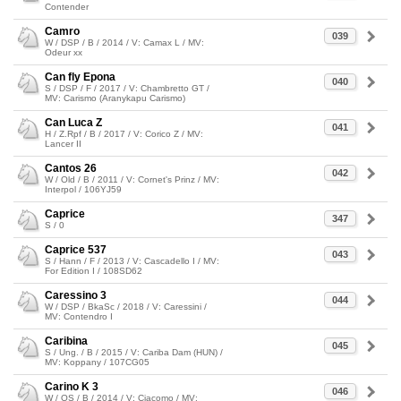
Contender
Camro
039
W / DSP / B / 2014 / V: Camax L / MV:
Odeur xx
Can fly Epona
040
S / DSP / F / 2017 / V: Chambretto GT /
MV: Carismo (Aranykapu Carismo)
Can Luca Z
041
H / Z.Rpf / B / 2017 / V: Corico Z / MV:
Lancer II
Cantos 26
042
W / Old / B / 2011 / V: Cornet's Prinz / MV:
Interpol / 106YJ59
Caprice
347
S / 0
Caprice 537
043
S / Hann / F / 2013 / V: Cascadello I / MV:
For Edition I / 108SD62
Caressino 3
044
W / DSP / BkaSc / 2018 / V: Caressini /
MV: Contendro I
Caribina
045
S / Ung. / B / 2015 / V: Cariba Dam (HUN) /
MV: Koppany / 107CG05
Carino K 3
046
W / OS / B / 2014 / V: Ciacomo / MV: