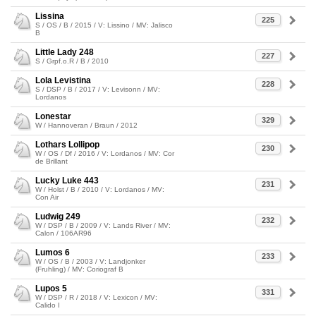
Lissina
225
S / OS / B / 2015 / V: Lissino / MV: Jalisco
B
Little Lady 248
227
S / Grpf.o.R / B / 2010
Lola Levistina
228
S / DSP / B / 2017 / V: Levisonn / MV:
Lordanos
Lonestar
329
W / Hannoveran / Braun / 2012
Lothars Lollipop
230
W / OS / Df / 2016 / V: Lordanos / MV: Cor
de Brillant
Lucky Luke 443
231
W / Holst / B / 2010 / V: Lordanos / MV:
Con Air
Ludwig 249
232
W / DSP / B / 2009 / V: Lands River / MV:
Calon / 106AR96
Lumos 6
233
W / OS / B / 2003 / V: Landjonker
(Fruhling) / MV: Coriograf B
Lupos 5
331
W / DSP / R / 2018 / V: Lexicon / MV:
Calido I