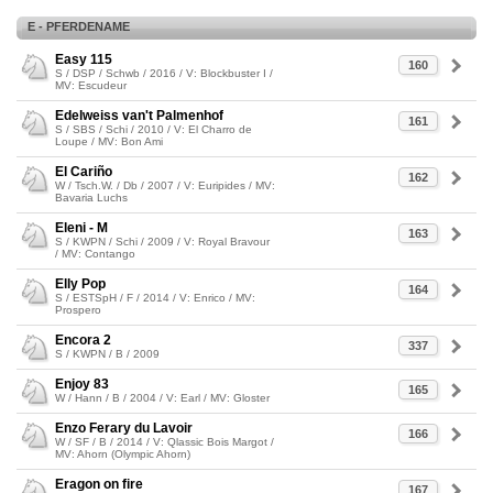
E - PFERDENAME
Easy 115
160
S / DSP / Schwb / 2016 / V: Blockbuster I /
MV: Escudeur
Edelweiss van't Palmenhof
161
S / SBS / Schi / 2010 / V: El Charro de
Loupe / MV: Bon Ami
El Cariño
162
W / Tsch.W. / Db / 2007 / V: Euripides / MV:
Bavaria Luchs
Eleni - M
163
S / KWPN / Schi / 2009 / V: Royal Bravour
/ MV: Contango
Elly Pop
164
S / ESTSpH / F / 2014 / V: Enrico / MV:
Prospero
Encora 2
337
S / KWPN / B / 2009
Enjoy 83
165
W / Hann / B / 2004 / V: Earl / MV: Gloster
Enzo Ferary du Lavoir
166
W / SF / B / 2014 / V: Qlassic Bois Margot /
MV: Ahorn (Olympic Ahorn)
Eragon on fire
167