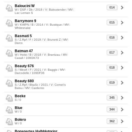
Baloucini W
014
W / DSP / Db / 2018 / V: Baloutender / MV:
Lac Leman S
Barrymore 9
015
W / KWPN / B / 2014 / V: Bustique / MV:
Whitesnake
Basmati 5
016
S / Z.Rpf / F / 2019 / V: Brunetti Z / MV:
Darco
Batman 47
017
W / Holst / B / 2018 / V: Brantzau / MV:
Casall / 108GK73
Beauty 676
018
S / Westf / F / 2021 / V: Baggio / MV:
Darcodello / 109DF36
Beauty 680
019
S / Z.Rpf / BkaSc / 2021 / V: Cornet's
Balou / MV: Cardento
Beeke
345
S / 0
Blue
344
W / 0
Bolero
362
W / 0
Bonapartes Halbblutprinz