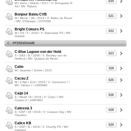
020
W / Hann / SbkaS / 2017 / V: Bonaparte N
AA / MV: Rabino
Bonjour Balou CVB
021
W / Meckl. / Db / 2014 / V: Balou du Rouet
/ MV: D'Olympic / 107PZ68
Bright Colours PS
022
W / OS / F / 2020 / V: Baloutaire PS / MV:
Griseldi
C - PFERDENAME
C-Blue Lagoon von der Held
023
S / SBS / B / 2008 / V: Bentley van de
Heffinck / MV: Quidam de Revel
Cabo
328
W / Spanien / Schim / 2015
Cacau Z
025
W / Z.Rpf / Schi / 2018 / V: Canturano I /
MV: Clinton I / 108DN90
Caipi 14
026
S / Westf / B / 2019 / V: Cody I / MV:
Cassini II / 108PW02
Calessia 3
028
S / DSP / Df / 2016 / V: Cassius Clay / MV:
Claudino
Calice KB
029
S / DSP / B / 2019 / V: Chacfly PS / MV:
Caretino