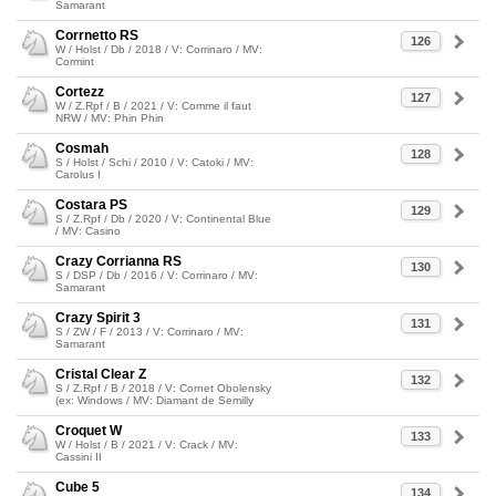
Samarant
Corrnetto RS
126
W / Holst / Db / 2018 / V: Corrinaro / MV:
Cormint
Cortezz
127
W / Z.Rpf / B / 2021 / V: Comme il faut
NRW / MV: Phin Phin
Cosmah
128
S / Holst / Schi / 2010 / V: Catoki / MV:
Carolus I
Costara PS
129
S / Z.Rpf / Db / 2020 / V: Continental Blue
/ MV: Casino
Crazy Corrianna RS
130
S / DSP / Db / 2016 / V: Corrinaro / MV:
Samarant
Crazy Spirit 3
131
S / ZW / F / 2013 / V: Corrinaro / MV:
Samarant
Cristal Clear Z
132
S / Z.Rpf / B / 2018 / V: Cornet Obolensky
(ex: Windows / MV: Diamant de Semilly
Croquet W
133
W / Holst / B / 2021 / V: Crack / MV:
Cassini II
Cube 5
134