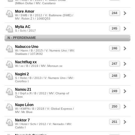
(Million Dollar / MV: Cassilano
More Amor
244
W / SWB / B / 2012 / V: Baltimore (SWE) /
MV: Robin Z I / 106EQ53
Mylia AC
245
S / Schi / 2017
N - PFERDENAME
Nabucco Uno
246
W / Hann / B / 2015 / V: Numero Uno / MV:
Stakkato / 107JK92
Nachtflug xx
247
W / xx / B / 2019 / MV: Monsun xx
Nagini 2
248
S / Holst / B / 2013 / V: Numero Uno / MV:
Corofino I
Nanou 21
249
S / Grpf.o.R / B / 2012 / MV: Champ of
Class
Napo Léon
250
W / KWPN / B / 2018 / V: Global Express /
MV: Mr. Blue
Nektor 7
251
W / Holst / Schi / 2012 / V: Nerrado / MV:
Calido I