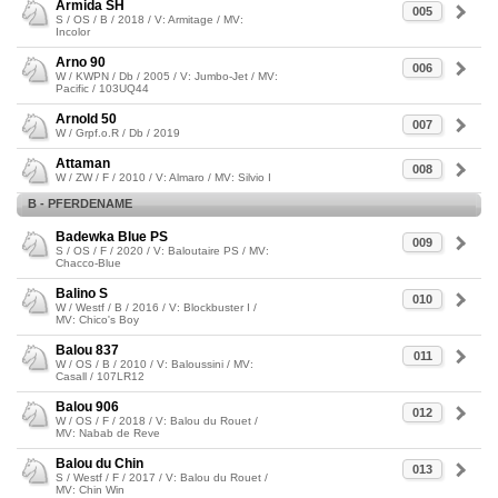
Armida SH
005
S / OS / B / 2018 / V: Armitage / MV:
Incolor
Arno 90
006
W / KWPN / Db / 2005 / V: Jumbo-Jet / MV:
Pacific / 103UQ44
Arnold 50
007
W / Grpf.o.R / Db / 2019
Attaman
008
W / ZW / F / 2010 / V: Almaro / MV: Silvio I
B - PFERDENAME
Badewka Blue PS
009
S / OS / F / 2020 / V: Baloutaire PS / MV:
Chacco-Blue
Balino S
010
W / Westf / B / 2016 / V: Blockbuster I /
MV: Chico's Boy
Balou 837
011
W / OS / B / 2010 / V: Baloussini / MV:
Casall / 107LR12
Balou 906
012
W / OS / F / 2018 / V: Balou du Rouet /
MV: Nabab de Reve
Balou du Chin
013
S / Westf / F / 2017 / V: Balou du Rouet /
MV: Chin Win