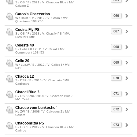
065
S / OS / F / 2021 / V: Chacoon Blue / MV:
Calvaro Z
Catoo's Chaccorino
066
W / Holst / Db / 2012 / V: Catoo / MV:
Quantum / 108IX06
Cecina Fly PS
067
S / OS / F / 2018 / V: Chacfly PS / MV:
Elvis ter Putte
Celeste 40
068
S / Holst / B / 2011 / V: Casall / MV:
Contender / 108II53
Cello 20
069
W / Lux.W / B / 2012 / V: Calido I / MV:
Pilot
Chacca 12
070
S / DSP / B / 2016 / V: Chaccato / MV:
Cagliostro
Chacci Blue 3
071
S / OS / Schi / 2018 / V: Chacoon Blue /
MV: Calido I
Chacco vom Lunkeshof
072
H / ZW / B / 2008 / V: Calvados Z / MV:
Cosaro
Chacoonrizia PS
073
S / OS / F / 2019 / V: Chacoon Blue / MV:
Carinue