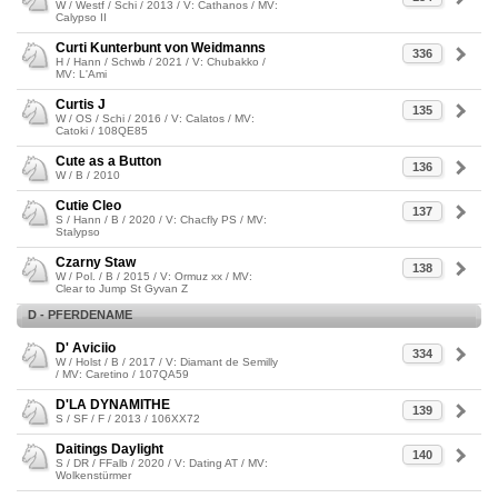
W / Westf / Schi / 2013 / V: Cathanos / MV:
Calypso II
Curti Kunterbunt von Weidmanns
336
H / Hann / Schwb / 2021 / V: Chubakko /
MV: L'Ami
Curtis J
135
W / OS / Schi / 2016 / V: Calatos / MV:
Catoki / 108QE85
Cute as a Button
136
W / B / 2010
Cutie Cleo
137
S / Hann / B / 2020 / V: Chacfly PS / MV:
Stalypso
Czarny Staw
138
W / Pol. / B / 2015 / V: Ormuz xx / MV:
Clear to Jump St Gyvan Z
D - PFERDENAME
D' Aviciio
334
W / Holst / B / 2017 / V: Diamant de Semilly
/ MV: Caretino / 107QA59
D'LA DYNAMITHE
139
S / SF / F / 2013 / 106XX72
Daitings Daylight
140
S / DR / FFalb / 2020 / V: Dating AT / MV:
Wolkenstürmer