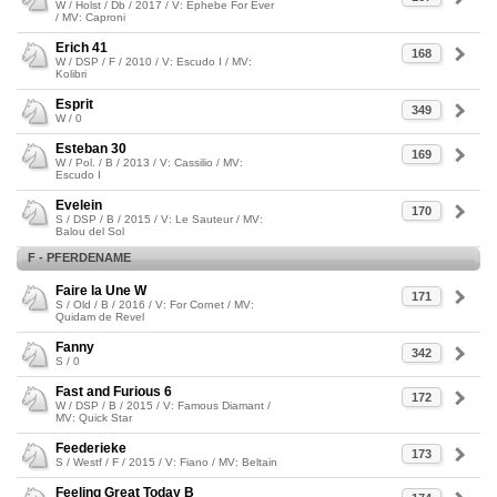
W / Holst / Db / 2017 / V: Ephebe For Ever
/ MV: Caproni
Erich 41
168
W / DSP / F / 2010 / V: Escudo I / MV:
Kolibri
Esprit
349
W / 0
Esteban 30
169
W / Pol. / B / 2013 / V: Cassilio / MV:
Escudo I
Evelein
170
S / DSP / B / 2015 / V: Le Sauteur / MV:
Balou del Sol
F - PFERDENAME
Faire la Une W
171
S / Old / B / 2016 / V: For Cornet / MV:
Quidam de Revel
Fanny
342
S / 0
Fast and Furious 6
172
W / DSP / B / 2015 / V: Famous Diamant /
MV: Quick Star
Feederieke
173
S / Westf / F / 2015 / V: Fiano / MV: Beltain
Feeling Great Today B