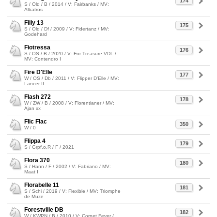
174
S / Old / B / 2014 / V: Fairbanks / MV:
Albatros
Filly 13
175
S / Old / Df / 2009 / V: Fidertanz / MV:
Godehard
Fiotressa
176
S / OS / B / 2020 / V: For Treasure VDL /
MV: Contendro I
Fire D'Elle
177
W / OS / Db / 2011 / V: Flipper D'Elle / MV:
Lancer II
Flash 272
178
W / ZW / B / 2008 / V: Florentianer / MV:
Ajan xx
Flic Flac
350
W / 0
Flippa 4
179
S / Grpf.o.R / F / 2021
Flora 370
180
S / Hann / F / 2002 / V: Fabriano / MV:
Maat I
Florabelle 11
181
S / Schi / 2019 / V: Flexible / MV: Triomphe
de Muze
Forestville DB
182
W / KWPN / B / 2010 / V: Cornet Fever /