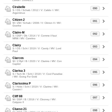
Lafitte / 106RE25
Cirabelle
090
S / OS / Schwb / 2012 / V: Calido I / MV:
Argentinus
Citizen 2
091
W / ZW / Schwb / 2008 / V: Clinton II / MV:
Goethe
Claire-M
092
S / DSP / Db / 2014 / V: Comme il faut
NRW / MV: Caretino
Clairy
093
S / OS / Schi / 2019 / V: Caroly / MV: Lord
Paul
Clarcos
094
W / Z.Rpf / B / 2020 / V: Clarimo / MV: Con
Capitol
Clarisa 3
095
S / Tsch.W. / Schi / 2018 / V: Cool Paradise
/ MV: Going For Gold
Clarissima P
096
S / Holst / Schi / 2019 / V: Clarimo / MV:
Cassini I
Cliff 88
097
W / DSP / B / 2016 / V: Clooney / MV:
Calypso II
Clueso 21
098