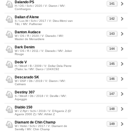
Dalando PS
141
H / OS / Schi / 2020 / V: Diaron / MV:
Conthargos
Dalian d'Alene
142
S / Lux.W / Schi / 2017 / V: Dieu-Merci van
T&L / MV: Palfrenier
Danton Audace
143
W / OS / R / 2020 / V: Diarado / MV:
Master de Menardiere
Dark Denim
144
W / OS / R / 2011 / V: Diarado / MV: Joker
Rouge
Dede V
145
H / Westf / B / 2009 / V: Dollar Dela Pierre
(Tlaloc la / MV: Darco / 104XC92
Descarado SK
146
W / DSP / Db / 2019 / V: Diaron / MV:
Calmaro
Destiny 307
147
S / Westf / Db / 2018 / V: Deville / MV:
Arpeggio
Diablo 150
148
W / Z.Rpf / Schi / 2019 / V: D'Aganix Z (D'
Aganix 2000 Z) / MV: Athlet Z
Diamant de Chin Champ
149
W / Holst / Schi / 2017 / V: Diamant de
Semilly / MV: Chin Champ