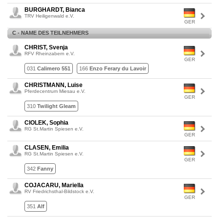
BURGHARDT, Bianca
TRV Heiligenwald e.V.
GER
C - NAME DES TEILNEHMERS
CHRIST, Svenja
RFV Rheinzabern e.V.
GER
031
Calimero 551
166
Enzo Ferary du Lavoir
CHRISTMANN, Luise
Pferdecentrum Miesau e.V.
GER
310
Twilight Gleam
CIOLEK, Sophia
RG St.Martin Spiesen e.V.
GER
CLASEN, Emilia
RG St.Martin Spiesen e.V.
GER
342
Fanny
COJACARU, Mariella
RV Friedrichsthal-Bildstock e.V.
GER
351
Alf