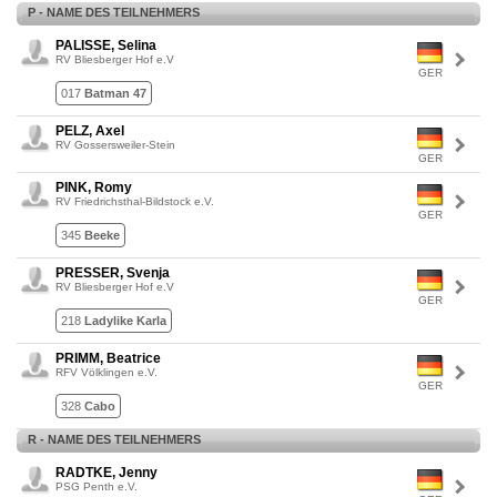
P - NAME DES TEILNEHMERS
PALISSE, Selina
RV Bliesberger Hof e.V
GER
017
Batman 47
PELZ, Axel
RV Gossersweiler-Stein
GER
PINK, Romy
RV Friedrichsthal-Bildstock e.V.
GER
345
Beeke
PRESSER, Svenja
RV Bliesberger Hof e.V
GER
218
Ladylike Karla
PRIMM, Beatrice
RFV Völklingen e.V.
GER
328
Cabo
R - NAME DES TEILNEHMERS
RADTKE, Jenny
PSG Penth e.V.