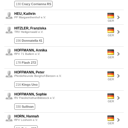
130
Crazy Corrianna RS
HEU, Kathrin
PF Margarethenhof e.V.
GER
HITZLER, Franziska
TRV Heiligenwald e.V.
GER
156
Donnatella 41
HOFFMANN, Annika
RFV 71 Ballern e.V.
GER
178
Flash 272
HOFFMANN, Peter
Pferdefreunde Berghof-Bietzen e.V.
GER
216
Kings Uno
HOFFMANN, Sophie
RV Friedrichsthal-Bildstock e.V.
GER
330
Sullivan
HORN, Hannah
RFV Losheim e.V.
GER