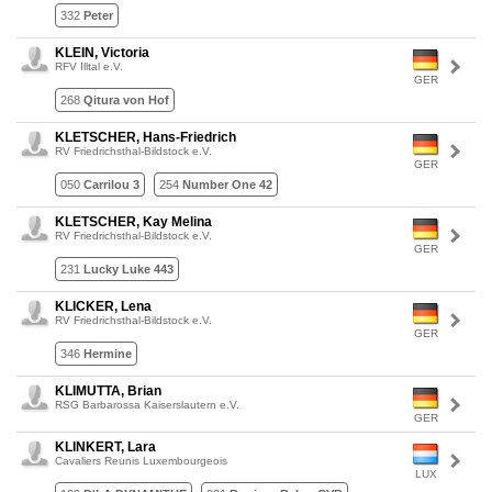
332
Peter
KLEIN, Victoria
RFV Illtal e.V.
GER
268
Qitura von Hof
KLETSCHER, Hans-Friedrich
RV Friedrichsthal-Bildstock e.V.
GER
050
Carrilou 3
254
Number One 42
KLETSCHER, Kay Melina
RV Friedrichsthal-Bildstock e.V.
GER
231
Lucky Luke 443
KLICKER, Lena
RV Friedrichsthal-Bildstock e.V.
GER
346
Hermine
KLIMUTTA, Brian
RSG Barbarossa Kaiserslautern e.V.
GER
KLINKERT, Lara
Cavaliers Reunis Luxembourgeois
LUX