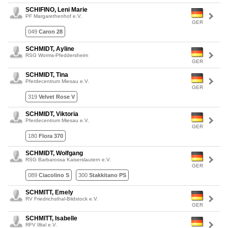
SCHIFINO, Leni Marie
PF Margarethenhof e.V.
GER
049
Caron 28
SCHMIDT, Ayline
RSG Worms-Pfeddersheim
GER
SCHMIDT, Tina
Pferdecentrum Miesau e.V.
GER
319
Velvet Rose V
SCHMIDT, Viktoria
Pferdecentrum Miesau e.V.
GER
180
Flora 370
SCHMIDT, Wolfgang
RSG Barbarossa Kaiserslautern e.V.
GER
089
Ciacolino S
300
Stakkitano PS
SCHMITT, Emely
RV Friedrichsthal-Bildstock e.V.
GER
SCHMITT, Isabelle
RFV Illtal e.V.