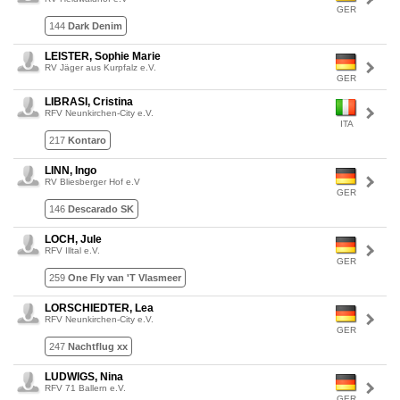
GER
144
Dark Denim
LEISTER, Sophie Marie
RV Jäger aus Kurpfalz e.V.
GER
LIBRASI, Cristina
RFV Neunkirchen-City e.V.
ITA
217
Kontaro
LINN, Ingo
RV Bliesberger Hof e.V
GER
146
Descarado SK
LOCH, Jule
RFV Illtal e.V.
GER
259
One Fly van 'T Vlasmeer
LORSCHIEDTER, Lea
RFV Neunkirchen-City e.V.
GER
247
Nachtflug xx
LUDWIGS, Nina
RFV 71 Ballern e.V.
GER