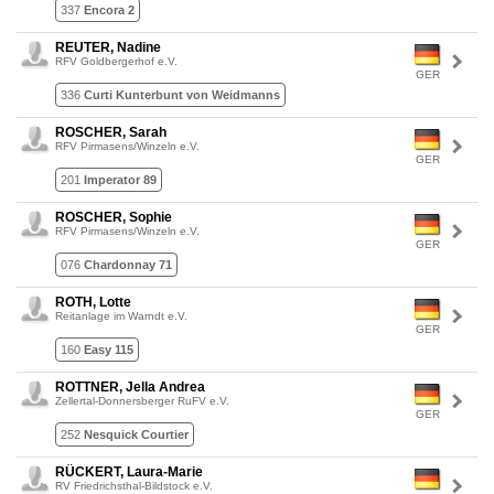
337
Encora 2
REUTER, Nadine
RFV Goldbergerhof e.V.
GER
336
Curti Kunterbunt von Weidmanns
ROSCHER, Sarah
RFV Pirmasens/Winzeln e.V.
GER
201
Imperator 89
ROSCHER, Sophie
RFV Pirmasens/Winzeln e.V.
GER
076
Chardonnay 71
ROTH, Lotte
Reitanlage im Warndt e.V.
GER
160
Easy 115
ROTTNER, Jella Andrea
Zellertal-Donnersberger RuFV e.V.
GER
252
Nesquick Courtier
RÜCKERT, Laura-Marie
RV Friedrichsthal-Bildstock e.V.