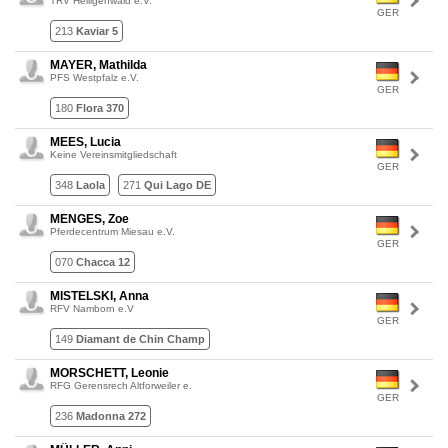
TRV Heiligenwald e.V.
GER
213
Kaviar 5
MAYER, Mathilda
PFS Westpfalz e.V.
GER
180
Flora 370
MEES, Lucia
Keine Vereinsmitgliedschaft
GER
348
Laola
271
Qui Lago DE
MENGES, Zoe
Pferdecentrum Miesau e.V.
GER
070
Chacca 12
MISTELSKI, Anna
RFV Namborn e.V
GER
149
Diamant de Chin Champ
MORSCHETT, Leonie
RFG Gerensrech Altforweiler e.
GER
236
Madonna 272