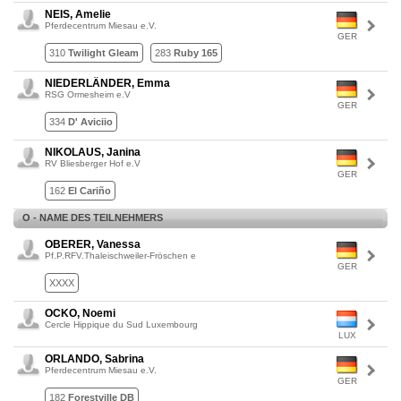
NEIS, Amelie
Pferdecentrum Miesau e.V.
GER
310
Twilight Gleam
283
Ruby 165
NIEDERLÄNDER, Emma
RSG Ormesheim e.V
GER
334
D' Aviciio
NIKOLAUS, Janina
RV Bliesberger Hof e.V
GER
162
El Cariño
O - NAME DES TEILNEHMERS
OBERER, Vanessa
Pf.P.RFV.Thaleischweiler-Fröschen e
GER
XXXX
OCKO, Noemi
Cercle Hippique du Sud Luxembourg
LUX
ORLANDO, Sabrina
Pferdecentrum Miesau e.V.
GER
182
Forestville DB