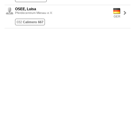
OSEE, Luisa
Pferdecentrum Miesau e.V.
GER
032
Calimero 667