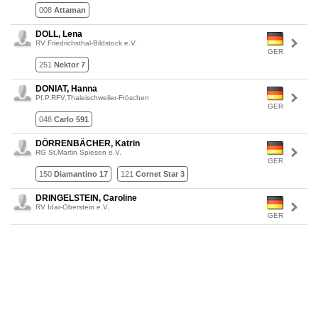
008
Attaman
DOLL, Lena
RV Friedrichsthal-Bildstock e.V.
GER
251
Nektor 7
DONIAT, Hanna
Pf.P.RFV.Thaleischweiler-Fröschen
GER
048
Carlo 591
DÖRRENBÄCHER, Katrin
RG St.Martin Spiesen e.V.
GER
150
Diamantino 17
121
Cornet Star 3
DRINGELSTEIN, Caroline
RV Idar-Oberstein e.V.
GER