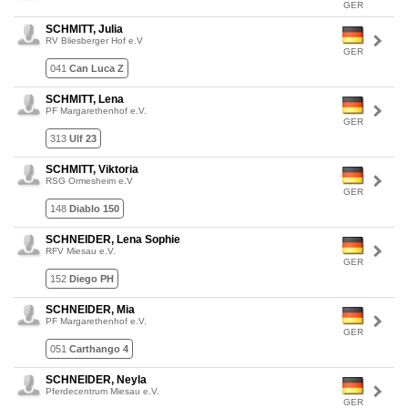
GER
SCHMITT, Julia
RV Bliesberger Hof e.V
GER
041
Can Luca Z
SCHMITT, Lena
PF Margarethenhof e.V.
GER
313
Ulf 23
SCHMITT, Viktoria
RSG Ormesheim e.V
GER
148
Diablo 150
SCHNEIDER, Lena Sophie
RFV Miesau e.V.
GER
152
Diego PH
SCHNEIDER, Mia
PF Margarethenhof e.V.
GER
051
Carthango 4
SCHNEIDER, Neyla
Pferdecentrum Miesau e.V.
GER