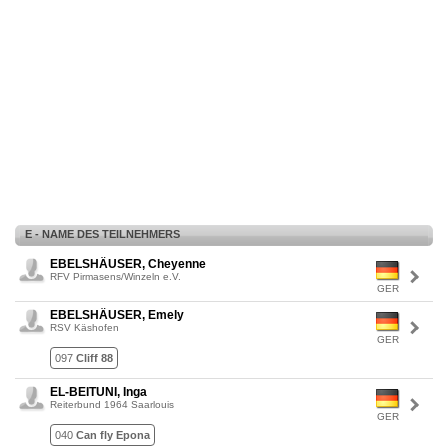
E - NAME DES TEILNEHMERS
EBELSHÄUSER, Cheyenne
RFV Pirmasens/Winzeln e.V.
GER
EBELSHÄUSER, Emely
RSV Käshofen
GER
097
Cliff 88
EL-BEITUNI, Inga
Reiterbund 1964 Saarlouis
GER
040
Can fly Epona