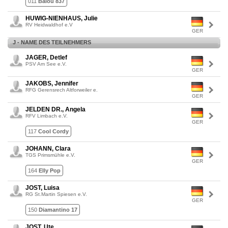
011
Balou 837
HUWIG-NIENHAUS, Julie
RV Heidwaldhof e.V
GER
J - NAME DES TEILNEHMERS
JAGER, Detlef
PSV Am See e.V.
GER
JAKOBS, Jennifer
RFG Gerensrech Altforweiler e.
GER
JELDEN DR., Angela
RFV Limbach e.V.
GER
117
Cool Cordy
JOHANN, Clara
TGS Primsmühle e.V.
GER
164
Elly Pop
JOST, Luisa
RG St.Martin Spiesen e.V.
GER
150
Diamantino 17
JOST, Ute