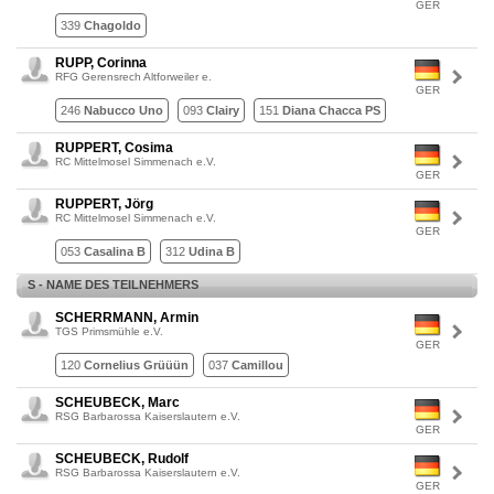
GER
339
Chagoldo
RUPP, Corinna
RFG Gerensrech Altforweiler e.
GER
246
Nabucco Uno
093
Clairy
151
Diana Chacca PS
RUPPERT, Cosima
RC Mittelmosel Simmenach e.V.
GER
RUPPERT, Jörg
RC Mittelmosel Simmenach e.V.
GER
053
Casalina B
312
Udina B
S - NAME DES TEILNEHMERS
SCHERRMANN, Armin
TGS Primsmühle e.V.
GER
120
Cornelius Grüüün
037
Camillou
SCHEUBECK, Marc
RSG Barbarossa Kaiserslautern e.V.
GER
SCHEUBECK, Rudolf
RSG Barbarossa Kaiserslautern e.V.
GER