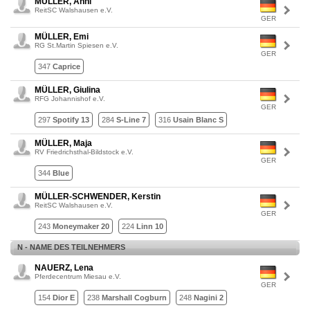
MÜLLER, Anni
ReitSC Walshausen e.V.
GER
MÜLLER, Emi
RG St.Martin Spiesen e.V.
GER
347
Caprice
MÜLLER, Giulina
RFG Johannishof e.V.
GER
297
Spotify 13
284
S-Line 7
316
Usain Blanc S
MÜLLER, Maja
RV Friedrichsthal-Bildstock e.V.
GER
344
Blue
MÜLLER-SCHWENDER, Kerstin
ReitSC Walshausen e.V.
GER
243
Moneymaker 20
224
Linn 10
N - NAME DES TEILNEHMERS
NAUERZ, Lena
Pferdecentrum Miesau e.V.
GER
154
Dior E
238
Marshall Cogburn
248
Nagini 2