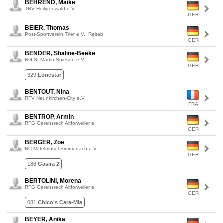
BEHREND, Maike
TRV Heiligenwald e.V.
GER
BEIER, Thomas
Post-Sportverein Trier e.V., Reitab
GER
BENDER, Shaline-Beeke
RG St.Martin Spiesen e.V.
GER
329
Lonestar
BENTOUT, Nina
RFV Neunkirchen-City e.V.
FRA
BENTROP, Armin
RFG Gerensrech Altforweiler e.
GER
BERGER, Zoe
RC Mittelmosel Simmenach e.V.
GER
188
Gasira 2
BERTOLINI, Morena
RFG Gerensrech Altforweiler e.
GER
081
Chico's Cara-Mia
BEYER, Anika