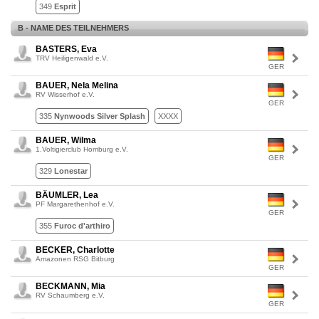
349
Esprit
B - NAME DES TEILNEHMERS
BASTERS, Eva
TRV Heiligenwald e.V.
GER
BAUER, Nela Melina
RV Wisserhof e.V.
GER
335
Nynwoods Silver Splash
XXXX
BAUER, Wilma
1.Voltigierclub Homburg e.V.
GER
329
Lonestar
BÄUMLER, Lea
PF Margarethenhof e.V.
GER
355
Furoc d'arthiro
BECKER, Charlotte
Amazonen RSG Bitburg
GER
BECKMANN, Mia
RV Schaumberg e.V.
GER