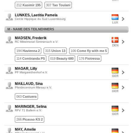
212
Kasimir 195
307
Tao Toulani
LUNKES, Laetitia Pamela
Cercle Hippique du Sud Luxembourg
LUX
M - NAME DES TEILNEHMERS
MADSEN, Frederik
RC Mittelmosel Simmenach e.V.
DEN
194
Havienna 2
315
Union 13
106
Come fly with me 5
114
Contiranda PS
019
Beauty 680
176
Fiotressa
MAGAR, Lilly
PF Margarethenhof e.V.
GER
MAILLAUD, Sina
Pferdecentrum Miesau e.V.
GER
063
Castuera
MARINGER, Selina
RFV 71 Ballern e.V.
GER
266
Picasso KS 2
MAY, Amelie