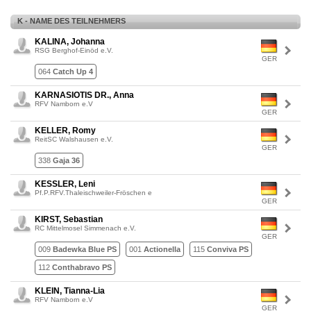
K - NAME DES TEILNEHMERS
KALINA, Johanna
RSG Berghof-Einöd e.V.
GER
064
Catch Up 4
KARNASIOTIS DR., Anna
RFV Namborn e.V
GER
KELLER, Romy
ReitSC Walshausen e.V.
GER
338
Gaja 36
KESSLER, Leni
Pf.P.RFV.Thaleischweiler-Fröschen e
GER
KIRST, Sebastian
RC Mittelmosel Simmenach e.V.
GER
009
Badewka Blue PS
001
Actionella
115
Conviva PS
112
Conthabravo PS
KLEIN, Tianna-Lia
RFV Namborn e.V
GER