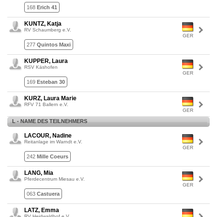
168
Erich 41
KUNTZ, Katja
RV Schaumberg e.V.
GER
277
Quintos Maxi
KUPPER, Laura
RSV Käshofen
GER
169
Esteban 30
KURZ, Laura Marie
RFV 71 Ballern e.V.
GER
L - NAME DES TEILNEHMERS
LACOUR, Nadine
Reitanlage im Warndt e.V.
GER
242
Mille Coeurs
LANG, Mia
Pferdecentrum Miesau e.V.
GER
063
Castuera
LATZ, Emma
RV Heidwaldhof e.V