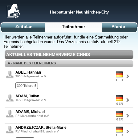
Herbstturnier Neunkirchen-City
Zeitplan
Teilnehmer
Pferde
Hier werden alle Teilnehmer aufgeführt, für die eine Startmeldung oder
Ergebnis hochgeladen wurde. Das Verzeichnis umfaßt aktuell 212
Teilnehmer.
AKTUELLES TEILNEHMERVERZEICHNIS
A - NAME DES TEILNEHMERS
ABEL, Hannah
TRV Heiligenwald e.V.
GER
309
Tolero 5
ADAM, Julian
TRV Heiligenwald e.V.
GER
ADAMS, Michael
PF Margarethenhof e.V.
GER
ANDRZEJCZAK, Stella-Marie
RV Friedrichsthal-Bildstock e.V.
GER