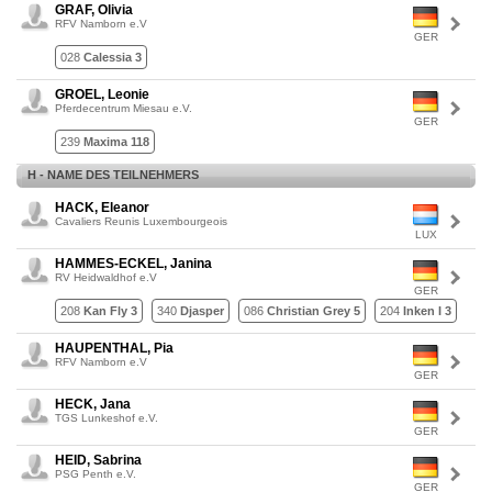
GRAF, Olivia
RFV Namborn e.V
GER
028
Calessia 3
GROEL, Leonie
Pferdecentrum Miesau e.V.
GER
239
Maxima 118
H - NAME DES TEILNEHMERS
HACK, Eleanor
Cavaliers Reunis Luxembourgeois
LUX
HAMMES-ECKEL, Janina
RV Heidwaldhof e.V
GER
208
Kan Fly 3
340
Djasper
086
Christian Grey 5
204
Inken I 3
HAUPENTHAL, Pia
RFV Namborn e.V
GER
HECK, Jana
TGS Lunkeshof e.V.
GER
HEID, Sabrina
PSG Penth e.V.
GER