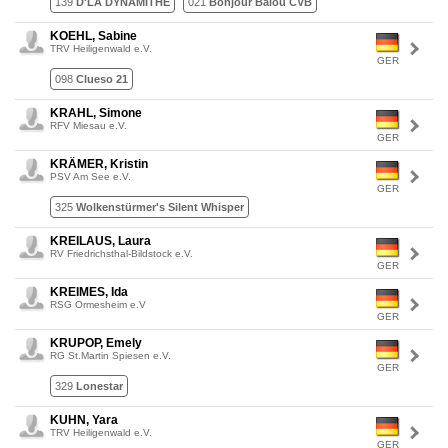
139
D'LA DYNAMITHE
021
Bonjour Balou CVB
KOEHL, Sabine
TRV Heiligenwald e.V.
GER
098
Clueso 21
KRAHL, Simone
RFV Miesau e.V.
GER
KRÄMER, Kristin
PSV Am See e.V.
GER
325
Wolkenstürmer's Silent Whisper
KREILAUS, Laura
RV Friedrichsthal-Bildstock e.V.
GER
KREIMES, Ida
RSG Ormesheim e.V
GER
KRUPOP, Emely
RG St.Martin Spiesen e.V.
GER
329
Lonestar
KUHN, Yara
TRV Heiligenwald e.V.
GER