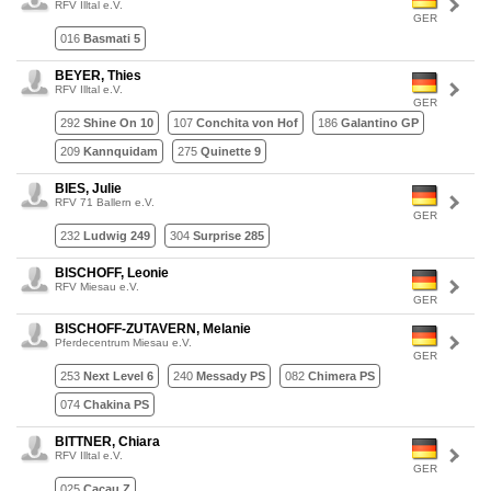
RFV Illtal e.V.
GER
016
Basmati 5
BEYER, Thies
RFV Illtal e.V.
GER
292
Shine On 10
107
Conchita von Hof
186
Galantino GP
209
Kannquidam
275
Quinette 9
BIES, Julie
RFV 71 Ballern e.V.
GER
232
Ludwig 249
304
Surprise 285
BISCHOFF, Leonie
RFV Miesau e.V.
GER
BISCHOFF-ZUTAVERN, Melanie
Pferdecentrum Miesau e.V.
GER
253
Next Level 6
240
Messady PS
082
Chimera PS
074
Chakina PS
BITTNER, Chiara
RFV Illtal e.V.
GER
025
Cacau Z