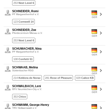
253
Next Level 6
SCHNEIDER, Romi
PF Margarethenhof e.V.
GER
123
Cornwell 14
SCHNEIDER, Zoe
Pferdecentrum Miesau e.V.
GER
253
Next Level 6
SCHUMACHER, Nina
PF Margarethenhof e.V.
GER
108
Confetti 51
SCHWAAB, Melina
Süttenbacher RSG
GER
214
Keldora de Norac
281
Rose of Pleasure
029
Calice KB
SCHWALBACH, Leni
RFV Neunkirchen-City e.V.
GER
353
Chico
SCHWAMM, George-Henry
TRV Heiligenwald e.V.