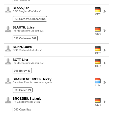
BLASS, Ole
RSG Berghof-Einöd e.V.
GER
066
Catoo's Chaccorino
BLAUTH, Luise
Pferdecentrum Miesau e.V.
GER
032
Calimero 667
BLINN, Laura
RSG Rechentalerhof e.V.
GER
BOTT, Lina
Pferdecentrum Miesau e.V.
GER
165
Enjoy 83
BRANDENBURGER, Ricky
Cavaliers Reunis Luxembourgeois
LUX
030
Calico 24
BROSZIES, Stefanie
RV Gossersweiler-Stein
GER
060
Cassillas