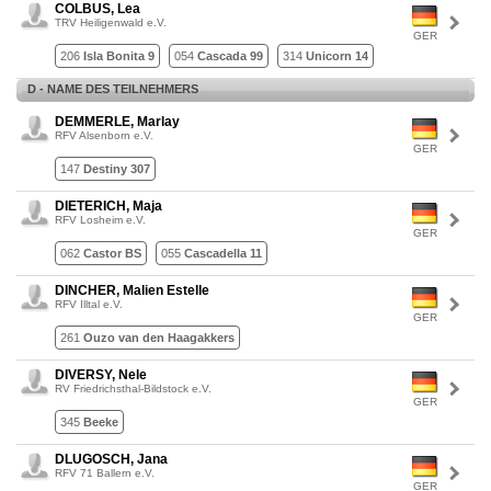
COLBUS, Lea
TRV Heiligenwald e.V.
GER
206
Isla Bonita 9
054
Cascada 99
314
Unicorn 14
D - NAME DES TEILNEHMERS
DEMMERLE, Marlay
RFV Alsenborn e.V.
GER
147
Destiny 307
DIETERICH, Maja
RFV Losheim e.V.
GER
062
Castor BS
055
Cascadella 11
DINCHER, Malien Estelle
RFV Illtal e.V.
GER
261
Ouzo van den Haagakkers
DIVERSY, Nele
RV Friedrichsthal-Bildstock e.V.
GER
345
Beeke
DLUGOSCH, Jana
RFV 71 Ballern e.V.
GER