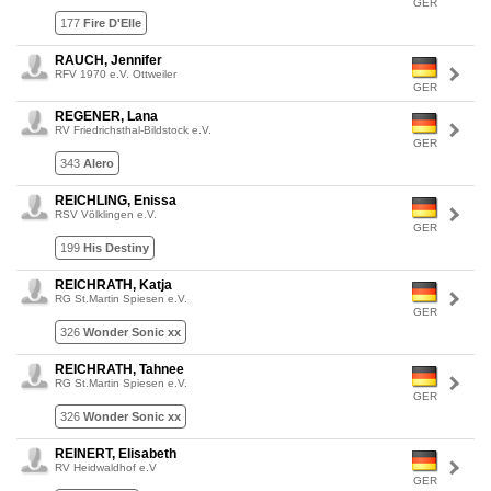
GER
177
Fire D'Elle
RAUCH, Jennifer
RFV 1970 e.V. Ottweiler
GER
REGENER, Lana
RV Friedrichsthal-Bildstock e.V.
GER
343
Alero
REICHLING, Enissa
RSV Völklingen e.V.
GER
199
His Destiny
REICHRATH, Katja
RG St.Martin Spiesen e.V.
GER
326
Wonder Sonic xx
REICHRATH, Tahnee
RG St.Martin Spiesen e.V.
GER
326
Wonder Sonic xx
REINERT, Elisabeth
RV Heidwaldhof e.V
GER