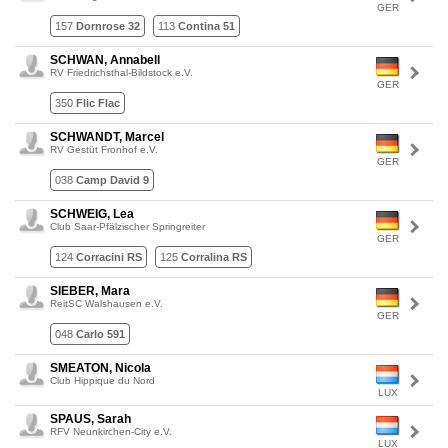
GER
157
Dornrose 32
113
Contina 51
SCHWAN, Annabell
RV Friedrichsthal-Bildstock e.V.
GER
350
Flic Flac
SCHWANDT, Marcel
RV Gestüt Fronhof e.V.
GER
038
Camp David 9
SCHWEIG, Lea
Club Saar-Pfälzischer Springreiter
GER
124
Corracini RS
125
Corralina RS
SIEBER, Mara
ReitSC Walshausen e.V.
GER
048
Carlo 591
SMEATON, Nicola
Club Hippique du Nord
LUX
SPAUS, Sarah
RFV Neunkirchen-City e.V.
LUX